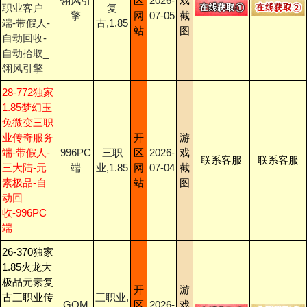
翎风引
区
2026-
戏
职业客户
复
擎
网
07-05
截
端-带假人-
古,1.85
站
图
自动回收-
自动拾取_
翎风引擎
28-772独家
1.85梦幻玉
兔微变三职
业传奇服务
开
游
端-带假人-
996PC
三职
区
2026-
戏
联系客服
联系客服
三大陆-元
端
业,1.85
网
07-04
截
素极品-自
站
图
动回
收-996PC
端
26-370独家
1.85火龙大
极品元素复
开
游
古三职业传
三职业,
GOM
区
2026-
戏