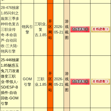
28-476独家
1.85问剑之
巅第三季多
开
游
种特色复古
三职业,
翎风引
区
2026-
戏
三职业传
复
擎
网
05-21
截
奇-本命葫
古,1.85
站
图
芦-自动回
收-三大陆-
翎风引擎
25-446独家
1.85魅惑玉
兔刀刀攻速
开
游
微变三职
GOM
三职
区
2026-
戏
业-带假人-
引擎
业,1.85
网
05-21
截
SD/ESP-B
站
图
插件-自动
回收-GOM
引擎