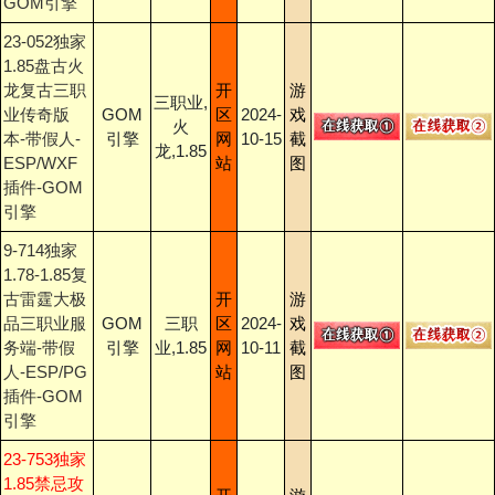
GOM引擎
23-052独家
1.85盘古火
龙复古三职
开
游
三职业,
业传奇版
GOM
区
2024-
戏
火
本-带假人-
引擎
网
10-15
截
龙,1.85
ESP/WXF
站
图
插件-GOM
引擎
9-714独家
1.78-1.85复
古雷霆大极
开
游
品三职业服
GOM
三职
区
2024-
戏
务端-带假
引擎
业,1.85
网
10-11
截
人-ESP/PG
站
图
插件-GOM
引擎
23-753独家
1.85禁忌攻