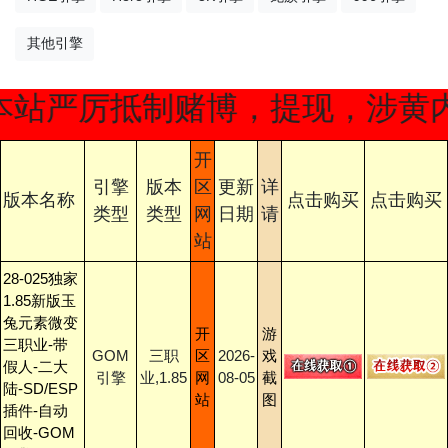
其他引擎
严厉抵制赌博，提现，涉黄内容，
开
引擎
版本
区
更新
详
版本名称
点击购买
点击购买
类型
类型
网
日期
请
站
28-025独家
1.85新版玉
兔元素微变
开
游
三职业-带
GOM
三职
区
2026-
戏
假人-二大
引擎
业,1.85
网
08-05
截
陆-SD/ESP
站
图
插件-自动
回收-GOM