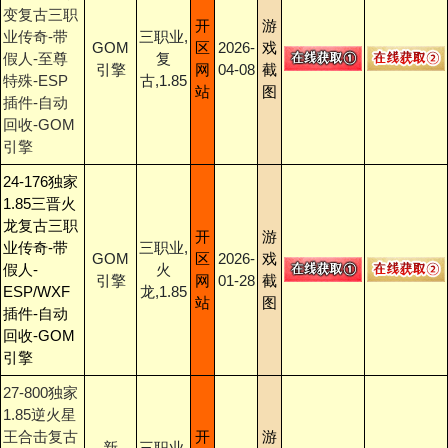
变复古三职
开
游
业传奇-带
三职业,
GOM
区
2026-
戏
假人-至尊
复
引擎
网
04-08
截
特殊-ESP
古,1.85
站
图
插件-自动
回收-GOM
引擎
24-176独家
1.85三晋火
龙复古三职
开
游
业传奇-带
三职业,
GOM
区
2026-
戏
假人-
火
引擎
网
01-28
截
ESP/WXF
龙,1.85
站
图
插件-自动
回收-GOM
引擎
27-800独家
1.85逆火星
王合击复古
开
游
新
三职业,