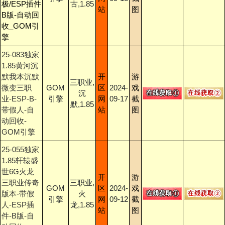
极/ESP插件
古,1.85
站
图
B版-自动回
收_GOM引
擎
25-083独家
1.85黄河沉
默我本沉默
开
游
三职业,
微变三职
GOM
区
2024-
戏
沉
业-ESP-B-
引擎
网
09-17
截
默,1.85
带假人-自
站
图
动回收-
GOM引擎
25-055独家
1.85轩辕盛
世6G火龙
开
游
三职业传奇
三职业,
GOM
区
2024-
戏
版本-带假
火
引擎
网
09-12
截
人-ESP插
龙,1.85
站
图
件-B版-自