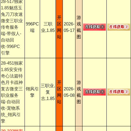
28-517独家
1.85魅惑玉
兔刀刀攻速
开
游
微变三职业
996PC
三职
区
2026-
戏
传奇服务
端
业,1.85
网
05-17
截
端-带假人-
站
图
自动回
收-996PC
引擎
28-451独家
1.85安安传
奇心法篇特
色月卡战神
开
游
三职业,
复古微变三
翎风引
区
2026-
戏
复
职业服务
擎
网
05-08
截
古,1.85
端-自动回
站
图
收-宠物系
统_翎风引
擎