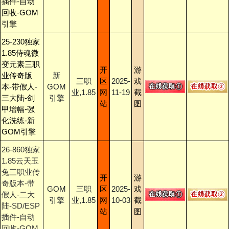
插件-自动
回收-GOM
引擎
25-230独家
1.85侍魂微
变元素三职
开
游
业传奇版
新
三职
区
2025-
戏
本-带假人-
GOM
业,1.85
网
11-19
截
三大陆-剑
引擎
站
图
甲增幅-强
化洗练-新
GOM引擎
26-860独家
1.85云天玉
兔三职业传
开
游
奇版本-带
GOM
三职
区
2025-
戏
假人-二大
引擎
业,1.85
网
10-03
截
陆-SD/ESP
站
图
插件-自动
回收-GOM