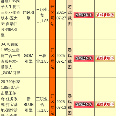
群服1.85狗
子人生复古
开
游
三职业,
三职业传奇
翎风引
区
2025-
戏
复
版本-五大
擎
网
07-27
截
古,1.85
陆-自动回
站
图
收-翎风引
擎
9-670独家
1.85永生雷
开
游
霆二合一传
GOM
三职
区
2025-
戏
奇服务端-
引擎
业,1.85
网
07-17
截
带假人
站
图
_GOM引擎
26-740独家
1.85记忆合
击星王传
开
游
奇-任务系
新
三职业,
区
2025-
戏
统-打宝基
BLUE
合
网
07-13
截
地-酒馆活
引擎
击,1.85
站
图
动-亡命五