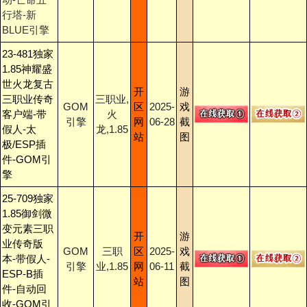
行塔-新
BLUE引擎
23-481独家
1.85神耀盛
世火龙复古
开
游
三职业传奇
三职业,
GOM
区
2025-
戏
客户端-带
火
引擎
网
06-28
截
假人-太
龙,1.85
站
图
极/ESP插
件-GOM引
擎
25-709独家
1.85御剑微
变元素三职
开
游
业传奇版
GOM
三职
区
2025-
戏
本-带假人-
引擎
业,1.85
网
06-11
截
ESP-B插
站
图
件-自动回
收-GOM引