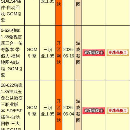
SD/ESP插
龙,1.85
站
图
件-自动回
收-GOM引
擎
9-636独家
1.85傲视雷
霆三合一传
开
游
奇版本-带
GOM
三职
区
2026-
戏
假人-福利
引擎
业,1.85
网
06-16
截
地图-镇妖
站
图
塔_GOM引
擎
28-622独家
1.85神武玉
兔公益微变
开
游
三职业版
GOM
三职
区
2026-
戏
本-SD/ESP
引擎
业,1.85
网
06-04
截
插件-自动
站
图
回收-三大
陆-GOM引