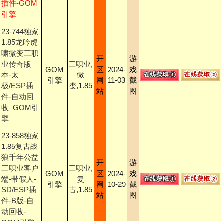
插件-GOM
引擎
23-744独家
1.85龙吟虎
啸微变三职
开
游
业传奇版
三职业,
GOM
区
2024-
戏
本-太
微
引擎
网
11-03
截
极/ESP插
变,1.85
站
图
件-自动回
收_GOM引
擎
23-858独家
1.85复古战
狼千年公益
开
游
三职业客户
三职业,
GOM
区
2024-
戏
端-带假人-
复
引擎
网
10-29
截
SD/ESP插
古,1.85
站
图
件-B版-自
动回收-