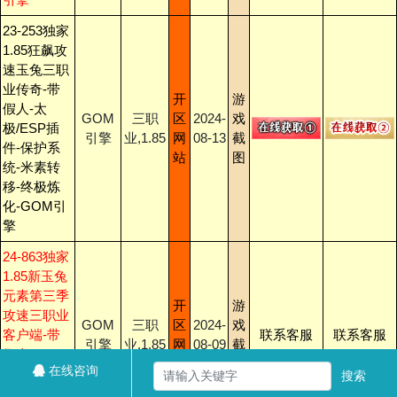
23-253独家
1.85狂飙攻
速玉兔三职
业传奇-带
开
游
假人-太
GOM
三职
区
2024-
戏
极/ESP插
引擎
业,1.85
网
08-13
截
件-保护系
站
图
统-米素转
移-终极炼
化-GOM引
擎
24-863独家
1.85新玉兔
元素第三季
开
游
攻速三职业
GOM
三职
区
2024-
戏
客户端-带
联系客服
联系客服
引擎
业,1.85
网
08-09
截
假人-ESP
站
图
在线咨询
插件-自动
搜索
回收-GOM