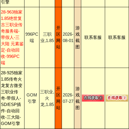
引擎
28-963独家
1.85绝世复
古三职业传
开
游
奇服务端-
996PC
三职
区
2026-
戏
带假人-三
联系客服
联系客服
端
业,1.85
网
08-01
截
大陆 元素鉴
站
图
定-自动回
收-996PC
端
28-925独家
1.85传奇火
龙复古微变
开
游
三职业传
三职业,
GOM
区
2026-
戏
奇-带假人-
火
引擎
网
07-27
截
SD/ESP插
龙,1.85
站
图
件-自动回
收-三大陆-
GOM引擎