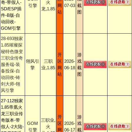
奇-带假人-
火
引擎
网
07-03
截
SD/ESP插
龙,1.85
站
图
件-B版-自
动回收-
GOM引擎
28-693独家
1.85璀璨探
秘特色微变
开
游
三职业传奇
翎风引
三职
区
2026-
戏
服务端-装
擎
业,1.85
网
06-18
截
备投保-自
站
图
动回收-铸
剑大师-翎
风引擎
27-112独家
1.85帝凰火
龙三职业传
开
游
奇版本-带
三职业,
GOM
区
2026-
戏
假人-2大陆-
火
引擎
网
06-17
截