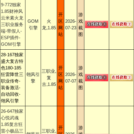
9-772独家
1.85财神风
开
游
云米素火龙
GOM
火
区
2026-
戏
三职业服务
引擎
龙,1.85
网
07-23
截
端-带假人-
站
图
ESP插件-
GOM引擎
28-167独家
盛大复古特
色180-185
开
游
三职业,
狂雷降世三
翎风引
区
2026-
戏
复
职业传奇-
擎
网
07-07
截
古,1.85
装备激活-
站
图
自动回收-
翎风引擎
26-647独家
心悦武魂
1.85复古狂
开
游
雷小极品三
三职业,