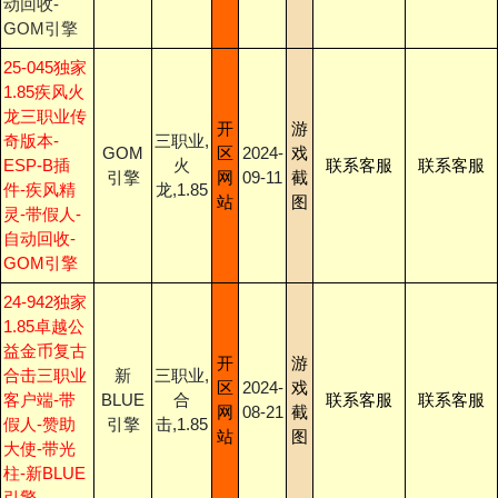
动回收-
GOM引擎
25-045独家
1.85疾风火
龙三职业传
开
游
奇版本-
三职业,
GOM
区
2024-
戏
ESP-B插
火
联系客服
联系客服
引擎
网
09-11
截
件-疾风精
龙,1.85
站
图
灵-带假人-
自动回收-
GOM引擎
24-942独家
1.85卓越公
益金币复古
开
游
合击三职业
新
三职业,
区
2024-
戏
客户端-带
BLUE
合
联系客服
联系客服
网
08-21
截
假人-赞助
引擎
击,1.85
站
图
大使-带光
柱-新BLUE
引擎