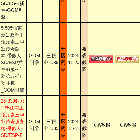
SD/ES-B插
件-GOM引
擎
5-505独家
新1.85新玉
兔元素三职
业传奇版
开
游
本-带假人-
GOM
三职
区
2024-
戏
SD/ESP插
引擎
业,1.85
网
11-20
截
件-B版--自
站
图
动拾取-自
动挂机
_GOM引擎
25-339独家
1.85江南玉
兔元素三职
开
游
业传奇服务
GOM
三职
区
2024-
戏
联系客服
联系客服
端-带假人-
引擎
业,1.85
网
11-11
截
SD/ESP-B
站
图