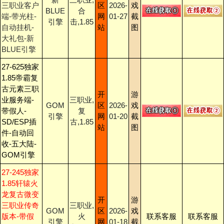
三职业客户
区
2026-
戏
BLUE
合
端-带光柱-
网
01-27
截
引擎
击,1.85
自动挂机-
站
图
大礼包-新
BLUE引擎
27-625独家
1.85帝霸复
古元素三职
开
游
业服务端-
三职业,
GOM
区
2026-
戏
带假人-
复
引擎
网
01-20
截
SD/ESP插
古,1.85
站
图
件-自动回
收-五大陆-
GOM引擎
27-245独家
1.85轩辕火
龙复古微变
开
游
三职业传奇
三职业,
GOM
区
2026-
戏
版本-带假
火
联系客服
联系客服
引擎
网
01-18
截