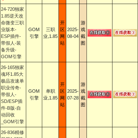
24-720独家
1.85逆天改
命微变三职
开
游
业版本-
GOM
三职
区
2025-
戏
ESP插件-
引擎
业,1.85
网
08-04
截
带假人-装
站
图
备升级-
GOM引擎
26-165独家
魂环1.85大
极品攻速单
开
游
职业传奇-
GOM
单职
区
2025-
戏
带假人-
引擎
业,1.85
网
07-28
截
SD/ESP插
站
图
件-B版-自
动回收
_GOM引擎
26-836精修