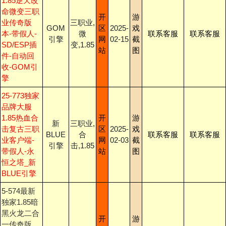
1.85逆天改
命微变三职
开
游
业传奇版
三职业,
GOM
区
2025-
戏
本-带假人-
微
联系客服
联系客服
引擎
网
02-15
截
SD/ESP插
变,1.85
站
图
件-自动回
收-GOM引
擎
25-773独家
品牌大服
1.85热血合
开
游
新
三职业,
击复古三职
区
2025-
戏
BLUE
合
联系客服
联系客服
业客户端-
网
02-03
截
引擎
击,1.85
带假人-永
站
图
恒之塔_新
BLUE引擎
5-574最新
独家1.85暗
黑火龙二合
开
游
一传奇版