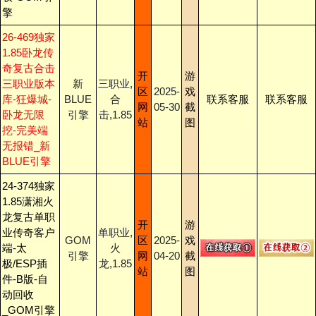
擎
26-469独家
1.85卧龙传
奇复古合击
开
游
三职业版本
新
三职业,
区
2025-
戏
库-狂爆城-
BLUE
合
联系客服
联系客服
网
05-30
截
卧龙无限
引擎
击,1.85
站
图
挖-完美端
无报错_新
BLUE引擎
24-374独家
1.85潇湘火
龙复古单职
开
游
业传奇客户
单职业,
GOM
区
2025-
戏
端-太
火
引擎
网
04-20
截
极/ESP插
龙,1.85
站
图
件-B版-自
动回收
_GOM引擎