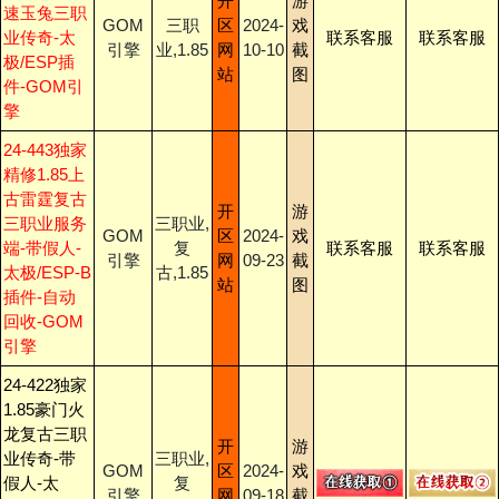
开
游
速玉兔三职
GOM
三职
区
2024-
戏
业传奇-太
联系客服
联系客服
引擎
业,1.85
网
10-10
截
极/ESP插
站
图
件-GOM引
擎
24-443独家
精修1.85上
古雷霆复古
开
游
三职业服务
三职业,
GOM
区
2024-
戏
端-带假人-
复
联系客服
联系客服
引擎
网
09-23
截
太极/ESP-B
古,1.85
站
图
插件-自动
回收-GOM
引擎
24-422独家
1.85豪门火
龙复古三职
开
游
业传奇-带
三职业,
GOM
区
2024-
戏
假人-太
复
引擎
网
09-18
截