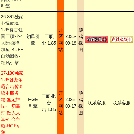
引擎
26-891独家
心悦武魂
1.85复古狂
开
游
雷三职业-4
翎风引
三职
区
2025-
戏
大陆-装备
擎
业,1.85
网
09-18
截
加星-BUFF-
站
图
自动回收-
翎风引擎
27-130独家
1.85卧龙争
霸合击传奇
版本服务
开
游
三职业,
端-鉴定神
HGE
区
2025-
戏
合
联系客服
联系客服
技-一切靠
引擎
网
09-17
截
击,1.85
打-散人天
站
图
堂-行会争
霸-HGE引
擎