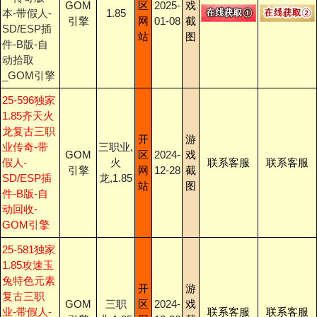
GOM
区
2025-
戏
本-带假人-
1.85
引擎
网
01-08
截
SD/ESP插
站
图
件-B版-自
动拾取
_GOM引擎
25-596独家
1.85齐天火
龙复古三职
开
游
业传奇-带
三职业,
GOM
区
2024-
戏
假人-
火
联系客服
联系客服
引擎
网
12-28
截
SD/ESP插
龙,1.85
站
图
件-B版-自
动回收-
GOM引擎
25-581独家
1.85攻速玉
兔特色元素
开
游
复古三职
GOM
三职
区
2024-
戏
业-带假人-
联系客服
联系客服