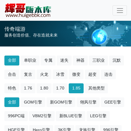
传奇端游
服务创造价值、存在造就未来
全部
单职业
专属
迷失
神器
三职业
沉默
合击
复古
火龙
冰雪
微变
超变
连击
特色
1.76
1.80
1.70
1.85
其他类型
全部
GOM引擎
新GOM引擎
翎风引擎
GEE引擎
996PC端
V8M2引擎
新BLUE引擎
LEG引擎
HGE引擎
Hero引擎
3K引擎
龙族引擎
996引擎