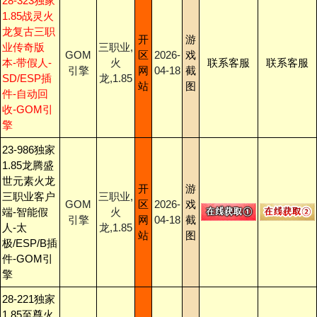
28-323独家
1.85战灵火
龙复古三职
开
游
业传奇版
三职业,
GOM
区
2026-
戏
本-带假人-
火
联系客服
联系客服
引擎
网
04-18
截
SD/ESP插
龙,1.85
站
图
件-自动回
收-GOM引
擎
23-986独家
1.85龙腾盛
世元素火龙
开
游
三职业客户
三职业,
GOM
区
2026-
戏
端-智能假
火
引擎
网
04-18
截
人-太
龙,1.85
站
图
极/ESP/B插
件-GOM引
擎
28-221独家
1.85至尊火