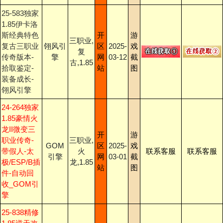
25-583独家
1.85伊卡洛
斯经典特色
开
游
三职业,
复古三职业
翎风引
区
2025-
戏
复
传奇版本-
擎
网
03-12
截
古,1.85
拾取鉴定-
站
图
装备成长-
翎风引擎
24-264独家
1.85豪情火
龙II微变三
开
游
职业传奇-
三职业,
GOM
区
2025-
戏
带假人-太
火
联系客服
联系客服
引擎
网
03-01
截
极/ESP/B插
龙,1.85
站
图
件-自动回
收_GOM引
擎
25-838精修