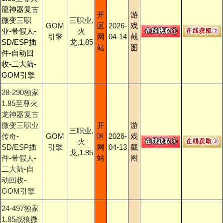
龍神器复古
开
游
微变三职
三职业,
GOM
区
2026-
戏
业-带假人-
火
引擎
网
04-14
截
SD/ESP插
龙,1.85
站
图
件-自动回
收-二大陆-
GOM引擎
28-290独家
1.85至尊火
龙神器复古
微变三职业
开
游
三职业,
传奇-
GOM
区
2026-
戏
火
SD/ESP插
引擎
网
04-13
截
龙,1.85
件-带假人-
站
图
二大陆-自
动回收-
GOM引擎
24-497独家
1.85战狼微