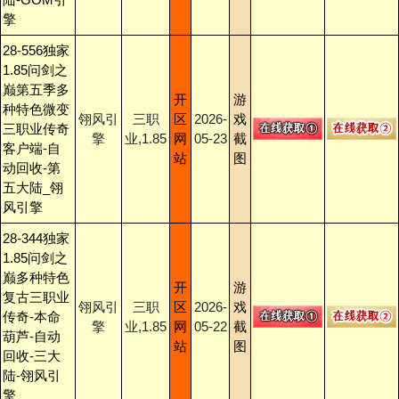
擎
28-556独家
1.85问剑之
巅第五季多
开
游
种特色微变
翎风引
三职
区
2026-
戏
三职业传奇
擎
业,1.85
网
05-23
截
客户端-自
站
图
动回收-第
五大陆_翎
风引擎
28-344独家
1.85问剑之
巅多种特色
开
游
复古三职业
翎风引
三职
区
2026-
戏
传奇-本命
擎
业,1.85
网
05-22
截
葫芦-自动
站
图
回收-三大
陆-翎风引
擎