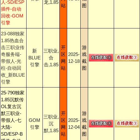
人-SD/ESP
龙,1.85
站
图
插件-自动
回收-GOM
引擎
23-088独家
1.85热血合
击三职业传
开
游
新
三职业,
奇服务端-
区
2025-
戏
BLUE
合
带假人-光
网
12-18
截
引擎
击,1.85
柱-自动回
站
图
收_新BLUE
引擎
25-790独家
1.85沉默传
OL复古沉
默三职业-
开
游
三职业,
带假人-七
GOM
区
2025-
戏
沉
大陆-
引擎
网
12-04
截
默,1.85
SD/ESP-B
站
图