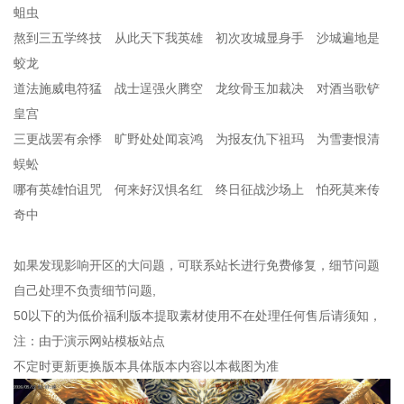
蛆虫
熬到三五学终技 从此天下我英雄 初次攻城显身手 沙城遍地是
蛟龙
道法施威电符猛 战士逞强火腾空 龙纹骨玉加裁决 对酒当歌铲
皇宫
三更战罢有余悸 旷野处处闻哀鸿 为报友仇下祖玛 为雪妻恨清
蜈蚣
哪有英雄怕诅咒 何来好汉惧名红 终日征战沙场上 怕死莫来传
奇中
如果发现影响开区的大问题，可联系站长进行免费修复，细节问题
自己处理不负责细节问题,
50以下的为低价福利版本提取素材使用不在处理任何售后请须知，
注：由于演示网站模板站点
不定时更新更换版本具体版本内容以本截图为准