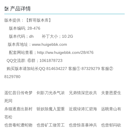
产品详情
版本提供：【辉哥版本库】
版本编码; 28-476
版本代码；dh 补丁大小；10.2G
版本库地址：www.huigebbk.com
配套网站查看；http://ww.huigebbk.com/28/476
QQ交流群: ⑥群；1061878723
购买版本请加站长QQ:814634227 客服① 87329279 客服②
8129780
遥忆昔日传奇梦 剑影刀光杀气浓 兄弟情深悲欢共 夫妻恩爱生
死同
杀猫逐鹿出新村 斩妖除魔入盟重 近观绿涛汇碧海 远眺青山有
苍松
也曾毒蛇遭蛇吻 也曾矿工做苦工 也曾惊喜暴神兵 也曾郁闷砍