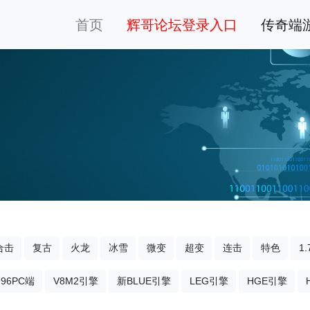
首页
辉哥论坛登录入口
传奇端
合击
复古
火龙
冰雪
微变
超变
连击
特色
1.
996PC端
V8M2引擎
新BLUE引擎
LEG引擎
HGE引擎