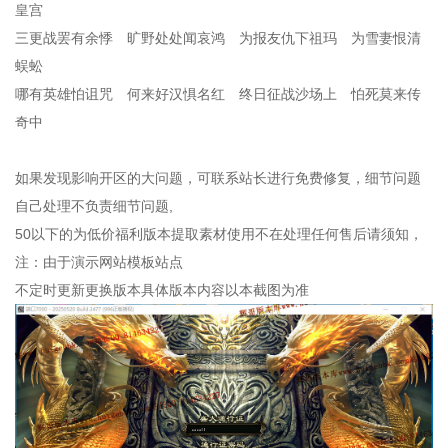
皇宫
三更战罢有余悸 旷野处处闻哀鸿 为报友仇下祖玛 为雪妻恨清
蜈蚣
哪有英雄怕诅咒 何来好汉惧名红 终日征战沙场上 怕死莫来传
奇中
如果发现影响开区的大问题，可联系站长进行免费修复，细节问题
自己处理不负责细节问题,
50以下的为低价福利版本提取素材使用不在处理任何售后请须知，
注：由于演示网站模板站点
不定时更新更换版本具体版本内容以本截图为准