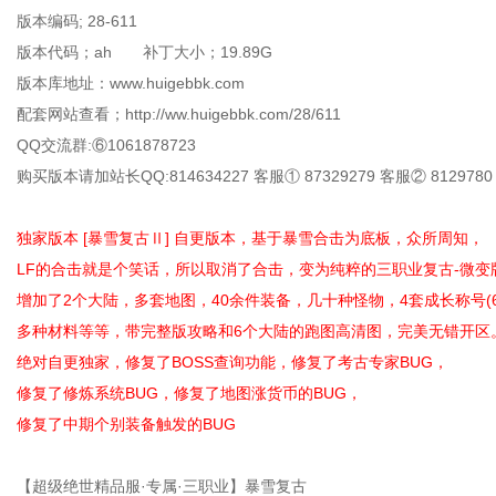
版本编码; 28-611
版本代码；ah 补丁大小；19.89G
版本库地址：www.huigebbk.com
配套网站查看；http://ww.huigebbk.com/28/611
QQ交流群:⑥1061878723
购买版本请加站长QQ:814634227 客服① 87329279 客服② 8129780
独家版本 [暴雪复古Ⅱ] 自更版本，基于暴雪合击为底板，众所周知，
LF的合击就是个笑话，所以取消了合击，变为纯粹的三职业复古-微变
增加了2个大陆，多套地图，40余件装备，几十种怪物，4套成长称号(6
多种材料等等，带完整版攻略和6个大陆的跑图高清图，完美无错开区
绝对自更独家，修复了BOSS查询功能，修复了考古专家BUG，
修复了修炼系统BUG，修复了地图涨货币的BUG，
修复了中期个别装备触发的BUG
【超级绝世精品服·专属·三职业】暴雪复古