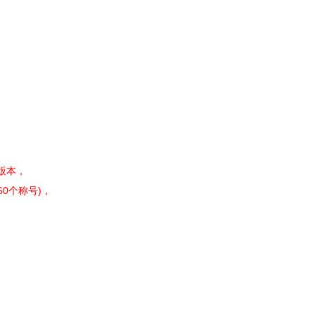
版本，
0个称号)，
。