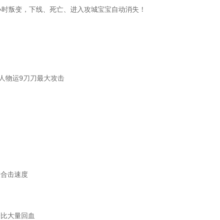
小时叛变，下线、死亡、进入攻城宝宝自动消失！
人物运9刀刀最大攻击
放合击速度
分比大量回血