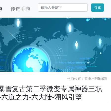
搜索
游
传奇手游
当前位置：
首页
>
传奇端游
精修暴雪复古第二季微变专属神器三职
-六道之力-六大陆-翎风引擎