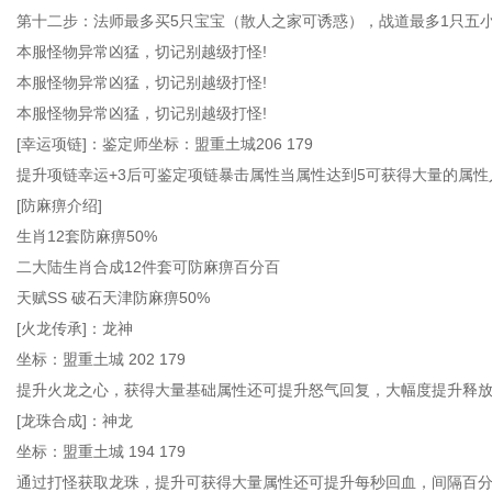
第十二步：法师最多买5只宝宝（散人之家可诱惑），战道最多1只五
本服怪物异常凶猛，切记别越级打怪!
本服怪物异常凶猛，切记别越级打怪!
本服怪物异常凶猛，切记别越级打怪!
[幸运项链]：鉴定师坐标：盟重土城206 179
提升项链幸运+3后可鉴定项链暴击属性当属性达到5可获得大量的属性
[防麻痹介绍]
生肖12套防麻痹50%
二大陆生肖合成12件套可防麻痹百分百
天赋SS 破石天津防麻痹50%
[火龙传承]：龙神
坐标：盟重土城 202 179
提升火龙之心，获得大量基础属性还可提升怒气回复，大幅度提升释
[龙珠合成]：神龙
坐标：盟重土城 194 179
通过打怪获取龙珠，提升可获得大量属性还可提升每秒回血，间隔百