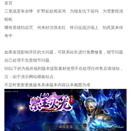
皇宫
三更战罢有余悸 旷野处处闻哀鸿 为报友仇下祖玛 为雪妻恨清
蜈蚣
哪有英雄怕诅咒 何来好汉惧名红 终日征战沙场上 怕死莫来传
奇中
如果发现影响开区的大问题，可联系站长进行免费修复，细节问题
自己处理不负责细节问题,
50以下的为低价福利版本提取素材使用不在处理任何售后请须知，
注：由于演示网站模板站点
不定时更新更换版本具体版本内容以本截图为准