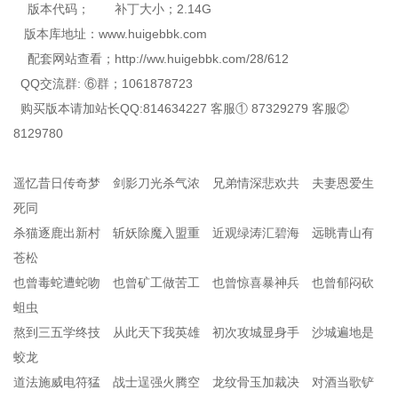
版本代码； 补丁大小；2.14G
版本库地址：www.huigebbk.com
配套网站查看；http://ww.huigebbk.com/28/612
QQ交流群: ⑥群；1061878723
购买版本请加站长QQ:814634227 客服① 87329279 客服②
8129780
遥忆昔日传奇梦 剑影刀光杀气浓 兄弟情深悲欢共 夫妻恩爱生
死同
杀猫逐鹿出新村 斩妖除魔入盟重 近观绿涛汇碧海 远眺青山有
苍松
也曾毒蛇遭蛇吻 也曾矿工做苦工 也曾惊喜暴神兵 也曾郁闷砍
蛆虫
熬到三五学终技 从此天下我英雄 初次攻城显身手 沙城遍地是
蛟龙
道法施威电符猛 战士逞强火腾空 龙纹骨玉加裁决 对酒当歌铲