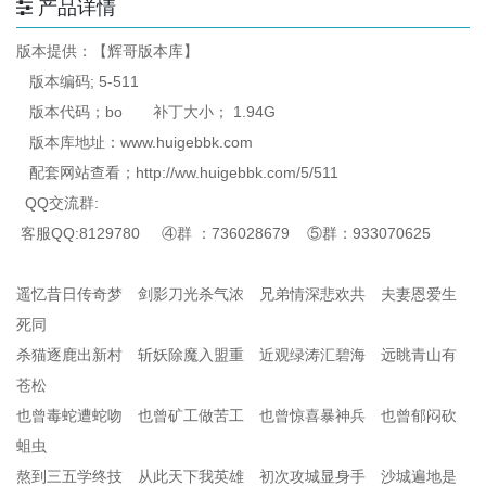
产品详情
版本提供：【辉哥版本库】
版本编码; 5-511
版本代码；bo 补丁大小； 1.94G
版本库地址：www.huigebbk.com
配套网站查看；http://ww.huigebbk.com/5/511
QQ交流群:
客服QQ:8129780 ④群 ：736028679 ⑤群：933070625
遥忆昔日传奇梦 剑影刀光杀气浓 兄弟情深悲欢共 夫妻恩爱生
死同
杀猫逐鹿出新村 斩妖除魔入盟重 近观绿涛汇碧海 远眺青山有
苍松
也曾毒蛇遭蛇吻 也曾矿工做苦工 也曾惊喜暴神兵 也曾郁闷砍
蛆虫
熬到三五学终技 从此天下我英雄 初次攻城显身手 沙城遍地是