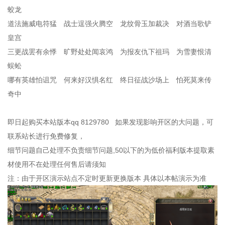
蛟龙
道法施威电符猛 战士逞强火腾空 龙纹骨玉加裁决 对酒当歌铲
皇宫
三更战罢有余悸 旷野处处闻哀鸿 为报友仇下祖玛 为雪妻恨清
蜈蚣
哪有英雄怕诅咒 何来好汉惧名红 终日征战沙场上 怕死莫来传
奇中
即日起购买本站版本qq 8129780 如果发现影响开区的大问题，可
联系站长进行免费修复，
细节问题自己处理不负责细节问题,50以下的为低价福利版本提取素
材使用不在处理任何售后请须知
注：由于开区演示站点不定时更新更换版本 具体以本帖演示为准