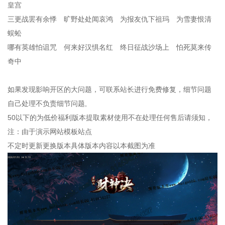
皇宫
三更战罢有余悸 旷野处处闻哀鸿 为报友仇下祖玛 为雪妻恨清
蜈蚣
哪有英雄怕诅咒 何来好汉惧名红 终日征战沙场上 怕死莫来传
奇中
如果发现影响开区的大问题，可联系站长进行免费修复，细节问题
自己处理不负责细节问题,
50以下的为低价福利版本提取素材使用不在处理任何售后请须知，
注：由于演示网站模板站点
不定时更新更换版本具体版本内容以本截图为准