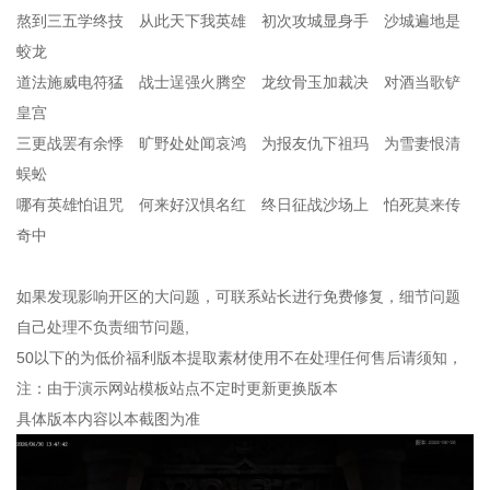
熬到三五学终技 从此天下我英雄 初次攻城显身手 沙城遍地是
蛟龙
道法施威电符猛 战士逞强火腾空 龙纹骨玉加裁决 对酒当歌铲
皇宫
三更战罢有余悸 旷野处处闻哀鸿 为报友仇下祖玛 为雪妻恨清
蜈蚣
哪有英雄怕诅咒 何来好汉惧名红 终日征战沙场上 怕死莫来传
奇中
如果发现影响开区的大问题，可联系站长进行免费修复，细节问题
自己处理不负责细节问题,
50以下的为低价福利版本提取素材使用不在处理任何售后请须知，
注：由于演示网站模板站点不定时更新更换版本
具体版本内容以本截图为准