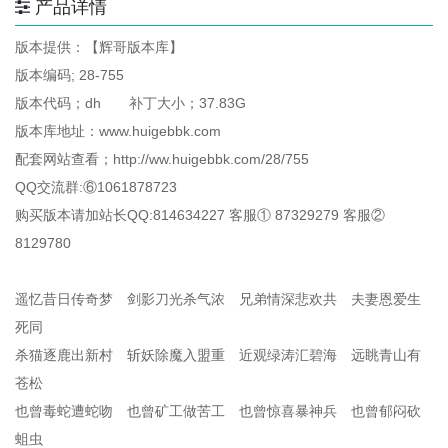
产品详情
版本提供：【辉哥版本库】
版本编码; 28-755
版本代码；dh 补丁大小；37.83G
版本库地址：www.huigebbk.com
配套网站查看；http://ww.huigebbk.com/28/755
QQ交流群:⑥1061878723
购买版本请加站长QQ:814634227 客服① 87329279 客服②
8129780
遥忆昔日传奇梦 剑影刀光杀气浓 兄弟情深悲欢共 夫妻恩爱生
死同
杀猫逐鹿出新村 斩妖除魔入盟重 近观绿涛汇碧海 远眺青山有
苍松
也曾毒蛇遭蛇吻 也曾矿工做苦工 也曾惊喜暴神兵 也曾郁闷砍
蛆虫