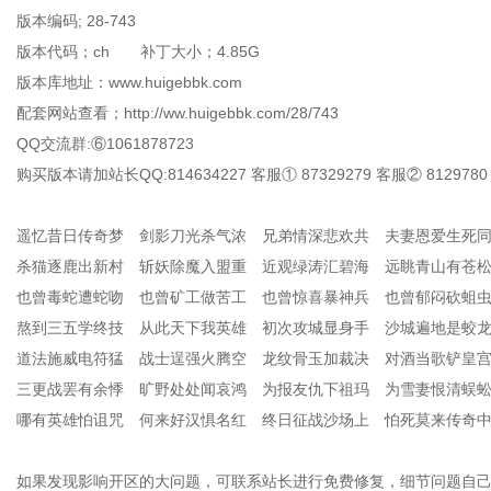
版本编码; 28-743
版本代码；ch 补丁大小；4.85G
版本库地址：www.huigebbk.com
配套网站查看；http://ww.huigebbk.com/28/743
QQ交流群:⑥1061878723
购买版本请加站长QQ:814634227 客服① 87329279 客服② 8129780
遥忆昔日传奇梦 剑影刀光杀气浓 兄弟情深悲欢共 夫妻恩爱生死
杀猫逐鹿出新村 斩妖除魔入盟重 近观绿涛汇碧海 远眺青山有苍
也曾毒蛇遭蛇吻 也曾矿工做苦工 也曾惊喜暴神兵 也曾郁闷砍蛆
熬到三五学终技 从此天下我英雄 初次攻城显身手 沙城遍地是蛟
道法施威电符猛 战士逞强火腾空 龙纹骨玉加裁决 对酒当歌铲皇
三更战罢有余悸 旷野处处闻哀鸿 为报友仇下祖玛 为雪妻恨清蜈
哪有英雄怕诅咒 何来好汉惧名红 终日征战沙场上 怕死莫来传奇
如果发现影响开区的大问题，可联系站长进行免费修复，细节问题自己