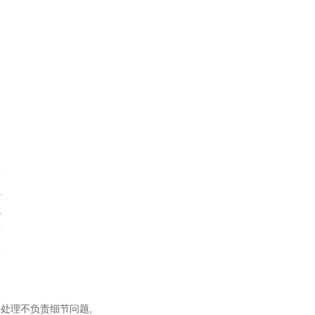
同
松
虫
龙
宫
蚣
中
处理不负责细节问题,