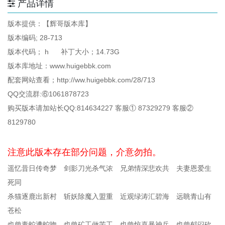
产品详情
版本提供：【辉哥版本库】
版本编码; 28-713
版本代码； h 补丁大小；14.73G
版本库地址：www.huigebbk.com
配套网站查看；http://ww.huigebbk.com/28/713
QQ交流群:⑥1061878723
购买版本请加站长QQ:814634227 客服① 87329279 客服②
8129780
注意此版本存在部分问题，介意勿拍。
遥忆昔日传奇梦 剑影刀光杀气浓 兄弟情深悲欢共 夫妻恩爱生
死同
杀猫逐鹿出新村 斩妖除魔入盟重 近观绿涛汇碧海 远眺青山有
苍松
也曾毒蛇遭蛇吻 也曾矿工做苦工 也曾惊喜暴神兵 也曾郁闷砍