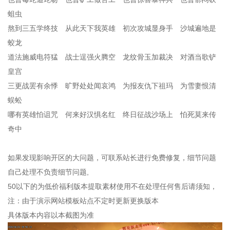
蛆虫
熬到三五学终技 从此天下我英雄 初次攻城显身手 沙城遍地是
蛟龙
道法施威电符猛 战士逞强火腾空 龙纹骨玉加裁决 对酒当歌铲
皇宫
三更战罢有余悸 旷野处处闻哀鸿 为报友仇下祖玛 为雪妻恨清
蜈蚣
哪有英雄怕诅咒 何来好汉惧名红 终日征战沙场上 怕死莫来传
奇中
如果发现影响开区的大问题，可联系站长进行免费修复，细节问题
自己处理不负责细节问题,
50以下的为低价福利版本提取素材使用不在处理任何售后请须知，
注：由于演示网站模板站点不定时更新更换版本
具体版本内容以本截图为准