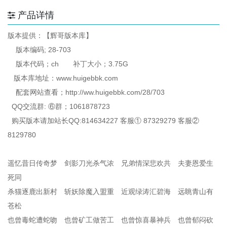
产品详情
版本提供：【辉哥版本库】
版本编码; 28-703
版本代码；ch 补丁大小；3.75G
版本库地址：www.huigebbk.com
配套网站查看；http://ww.huigebbk.com/28/703
QQ交流群: ⑥群；1061878723
购买版本请加站长QQ:814634227 客服① 87329279 客服②
8129780
遥忆昔日传奇梦 剑影刀光杀气浓 兄弟情深悲欢共 夫妻恩爱生
死同
杀猫逐鹿出新村 斩妖除魔入盟重 近观绿涛汇碧海 远眺青山有
苍松
也曾毒蛇遭蛇吻 也曾矿工做苦工 也曾惊喜暴神兵 也曾郁闷砍