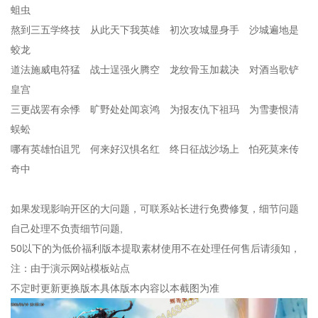
蛆虫
熬到三五学终技 从此天下我英雄 初次攻城显身手 沙城遍地是
蛟龙
道法施威电符猛 战士逞强火腾空 龙纹骨玉加裁决 对酒当歌铲
皇宫
三更战罢有余悸 旷野处处闻哀鸿 为报友仇下祖玛 为雪妻恨清
蜈蚣
哪有英雄怕诅咒 何来好汉惧名红 终日征战沙场上 怕死莫来传
奇中
如果发现影响开区的大问题，可联系站长进行免费修复，细节问题
自己处理不负责细节问题,
50以下的为低价福利版本提取素材使用不在处理任何售后请须知，
注：由于演示网站模板站点
不定时更新更换版本具体版本内容以本截图为准