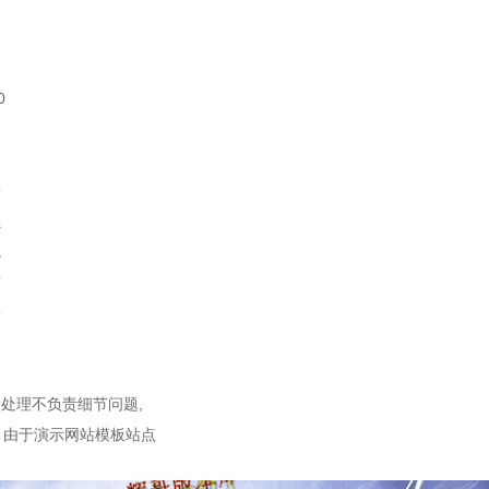
0
同
松
虫
龙
宫
蚣
中
处理不负责细节问题,
：由于演示网站模板站点