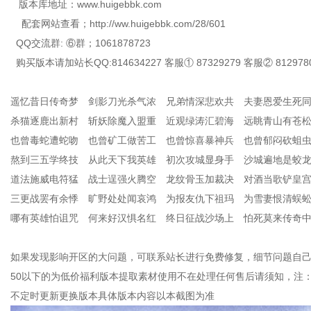
版本库地址：www.huigebbk.com
配套网站查看；http://ww.huigebbk.com/28/601
QQ交流群: ⑥群；1061878723
购买版本请加站长QQ:814634227 客服① 87329279 客服② 812978
遥忆昔日传奇梦 剑影刀光杀气浓 兄弟情深悲欢共 夫妻恩爱生死
杀猫逐鹿出新村 斩妖除魔入盟重 近观绿涛汇碧海 远眺青山有苍
也曾毒蛇遭蛇吻 也曾矿工做苦工 也曾惊喜暴神兵 也曾郁闷砍蛆
熬到三五学终技 从此天下我英雄 初次攻城显身手 沙城遍地是蛟
道法施威电符猛 战士逞强火腾空 龙纹骨玉加裁决 对酒当歌铲皇
三更战罢有余悸 旷野处处闻哀鸿 为报友仇下祖玛 为雪妻恨清蜈
哪有英雄怕诅咒 何来好汉惧名红 终日征战沙场上 怕死莫来传奇
如果发现影响开区的大问题，可联系站长进行免费修复，细节问题自己
50以下的为低价福利版本提取素材使用不在处理任何售后请须知，注
不定时更新更换版本具体版本内容以本截图为准