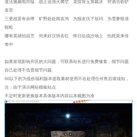
道法施威电符猛 战士逞强火腾空 龙纹骨玉加裁决 对酒当歌铲
皇宫
三更战罢有余悸 旷野处处闻哀鸿 为报友仇下祖玛 为雪妻恨清
蜈蚣
哪有英雄怕诅咒 何来好汉惧名红 终日征战沙场上 怕死莫来传
奇中
如果发现影响开区的大问题，可联系站长进行免费修复，细节问题
自己处理不负责细节问题,
50以下的为低价福利版本提取素材使用不在处理任何售后请须知，
注：由于演示网站模板站点
不定时更新更换版本具体版本内容以本截图为准