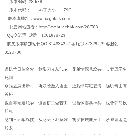
版本编码; 28-588
版本代码； 补丁大小；1.79G
版本库地址：www.huigebbk.com
配套网站查看；http://ww.huigebbk.com/28/588
QQ交流群: ⑥群；1061878723
购买版本请加站长QQ:814634227 客服① 87329279 客服②
8129780
遥忆昔日传奇梦 剑影刀光杀气浓 兄弟情深悲欢共 夫妻恩爱生
死同
杀猫逐鹿出新村 斩妖除魔入盟重 近观绿涛汇碧海 远眺青山有
苍松
也曾毒蛇遭蛇吻 也曾矿工做苦工 也曾惊喜暴神兵 也曾郁闷砍
蛆虫
熬到三五学终技 从此天下我英雄 初次攻城显身手 沙城遍地是
蛟龙