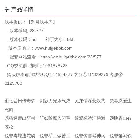
产品详情
版本提供：【辉哥版本库】
版本编码; 28-577
版本代码；ho 补丁大小；0M
版本库地址：www.huigebbk.com
配套网站查看；http://ww.huigebbk.com/28/577
QQ交流群: ⑥群；1061878723
购买版本请加站长QQ:814634227 客服① 87329279 客服②
8129780
遥忆昔日传奇梦 剑影刀光杀气浓 兄弟情深悲欢共 夫妻恩爱生
死同
杀猫逐鹿出新村 斩妖除魔入盟重 近观绿涛汇碧海 远眺青山有
苍松
也曾毒蛇遭蛇吻 也曾矿工做苦工 也曾惊喜暴神兵 也曾郁闷砍