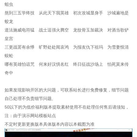
蛆虫
熬到三五学终技 从此天下我英雄 初次攻城显身手 沙城遍地是
蛟龙
道法施威电符猛 战士逞强火腾空 龙纹骨玉加裁决 对酒当歌铲
皇宫
三更战罢有余悸 旷野处处闻哀鸿 为报友仇下祖玛 为雪妻恨清
蜈蚣
哪有英雄怕诅咒 何来好汉惧名红 终日征战沙场上 怕死莫来传
奇中
如果发现影响开区的大问题，可联系站长进行免费修复，细节问题
自己处理不负责细节问题,
50以下的为低价福利版本提取素材使用不在处理任何售后请须知，
注：由于演示网站模板站点
不定时更新更换版本具体版本内容以本截图为准