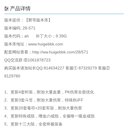
产品详情
版本提供：【辉哥版本库】
版本编码; 28-571
版本代码；ah 补丁大小；9.39G
版本库地址：www.huigebbk.com
配套网站查看；http://ww.huigebbk.com/28/571
QQ交流群:⑥1061878723
购买版本请加站长QQ:814634227 客服① 87329279 客服②
8129780
1、更新4套时装，附加大量血量，PK伤害全面优化
2、更新3套斗笠，附加大量伤害，特殊BUFF
3、更新20套毒符+20套军鼓，附加大量伤害
4、更新特殊戒指，嗜血の戒指，全服唯一吸血戒指
5、更新十三大陆，全套终极装备