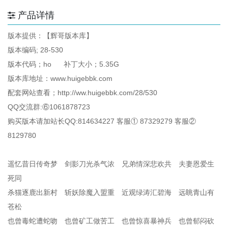
产品详情
版本提供：【辉哥版本库】
版本编码; 28-530
版本代码；ho 补丁大小；5.35G
版本库地址：www.huigebbk.com
配套网站查看；http://ww.huigebbk.com/28/530
QQ交流群:⑥1061878723
购买版本请加站长QQ:814634227 客服① 87329279 客服②
8129780
遥忆昔日传奇梦 剑影刀光杀气浓 兄弟情深悲欢共 夫妻恩爱生
死同
杀猫逐鹿出新村 斩妖除魔入盟重 近观绿涛汇碧海 远眺青山有
苍松
也曾毒蛇遭蛇吻 也曾矿工做苦工 也曾惊喜暴神兵 也曾郁闷砍