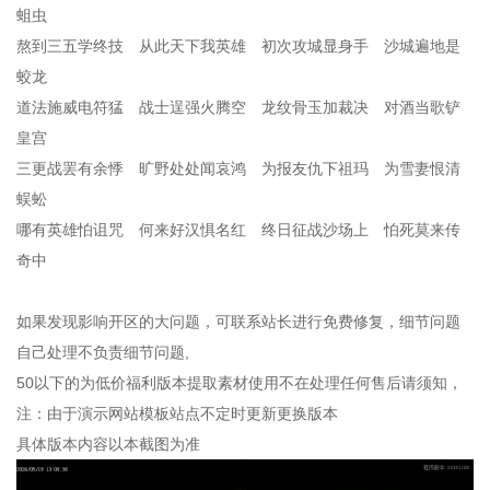
蛆虫
熬到三五学终技 从此天下我英雄 初次攻城显身手 沙城遍地是
蛟龙
道法施威电符猛 战士逞强火腾空 龙纹骨玉加裁决 对酒当歌铲
皇宫
三更战罢有余悸 旷野处处闻哀鸿 为报友仇下祖玛 为雪妻恨清
蜈蚣
哪有英雄怕诅咒 何来好汉惧名红 终日征战沙场上 怕死莫来传
奇中
如果发现影响开区的大问题，可联系站长进行免费修复，细节问题
自己处理不负责细节问题,
50以下的为低价福利版本提取素材使用不在处理任何售后请须知，
注：由于演示网站模板站点不定时更新更换版本
具体版本内容以本截图为准