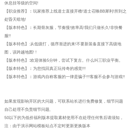
休息挂等级的空间!
【职业推荐】︰玩家推荐上线道士直接开橹!道士召唤BB犀利!所到之
处昏天暗地!
【版本特色】︰长期骨灰服，节奏慢!效率高!我们只做长久!非快餐
服!!
【版本特色】:从低级打，循序渐进的来!不要新装备直接下高级地
图，误跨越地图! !
【版本特色】∶欢迎体验5分钟，尝试下复古。什么叫三职业平衡。
【版本特色】︰为您找回真正玩传奇的感觉!!!
【版本特色】︰游戏内自称客服的一律是骗子!!!客服不会参与游戏!!
如果发现影响开区的大问题，可联系站长进行免费修复，细节问题
自己处理不负责细节问题,
50以下的为低价福利版本提取素材使用不在处理任何售后请须知，
注：由于演示网站模板站点不定时更新更换版本