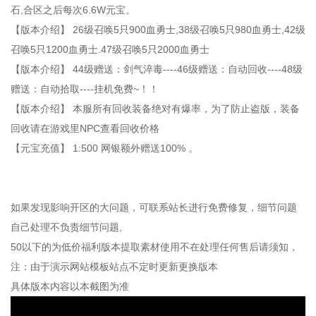
石,合区之后每次6.6W元宝。
【版本介绍】 26级召唤5只900血勇士,38级召唤5只980血勇士,42级
召唤5只1200血勇士.47级召唤5只2000血勇士
【版本介绍】 44级赠送：剑气淬毒----46级赠送：自动回收----48级
赠送：自动拾取----挂机免费~！！
【版本介绍】 本服所有回收装备绝对有爆率，为了防止盗版，装备
回收请在游戏里NPC查看回收价格
【元宝充值】 1:500 网银额外赠送100% 。
如果发现影响开区的大问题，可联系站长进行免费修复，细节问题
自己处理不负责细节问题,
50以下的为低价福利版本提取素材使用不在处理任何售后请须知，
注：由于演示网站模板站点不定时更新更换版本
具体版本内容以本截图为准