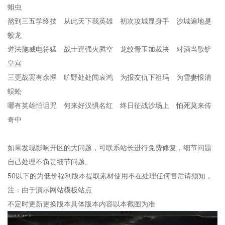
蛆虫
熬到三五学终技 从此天下我英雄 初次攻城显身手 沙城遍地是
蛟龙
道法施威电符猛 战士逞强火腾空 龙纹骨玉加裁决 对酒当歌铲
皇宫
三更战罢有余悸 旷野处处闻哀鸿 为报友仇下祖玛 为雪妻恨清
蜈蚣
哪有英雄怕诅咒 何来好汉惧名红 终日征战沙场上 怕死莫来传
奇中
如果发现影响开区的大问题，可联系站长进行免费修复，细节问题
自己处理不负责细节问题,
50以下的为低价福利版本提取素材使用不在处理任何售后请须知，
注：由于演示网站模板站点
不定时更新更换版本具体版本内容以本截图为准