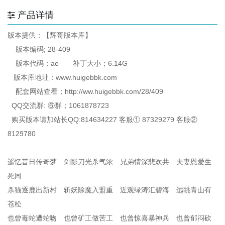
产品详情
版本提供：【辉哥版本库】
版本编码; 28-409
版本代码；ae 补丁大小；6.14G
版本库地址：www.huigebbk.com
配套网站查看；http://ww.huigebbk.com/28/409
QQ交流群: ⑥群；1061878723
购买版本请加站长QQ:814634227 客服① 87329279 客服②
8129780
遥忆昔日传奇梦 剑影刀光杀气浓 兄弟情深悲欢共 夫妻恩爱生
死同
杀猫逐鹿出新村 斩妖除魔入盟重 近观绿涛汇碧海 远眺青山有
苍松
也曾毒蛇遭蛇吻 也曾矿工做苦工 也曾惊喜暴神兵 也曾郁闷砍