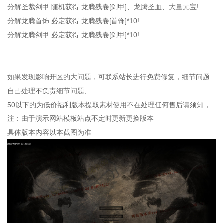
分解圣裁剑甲 随机获得:龙腾残卷[剑甲]、龙腾圣血、大量元宝!
分解龙腾首饰 必定获得:龙腾残卷[首饰]*10!
分解龙腾剑甲 必定获得:龙腾残卷[剑甲]*10!
如果发现影响开区的大问题，可联系站长进行免费修复，细节问题
自己处理不负责细节问题,
50以下的为低价福利版本提取素材使用不在处理任何售后请须知，
注：由于演示网站模板站点不定时更新更换版本
具体版本内容以本截图为准