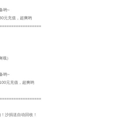
备哟~
30元充值，超爽哟
==================
爽哦）
备哟~
100元充值，超爽哟
==================
物！沙捐送自动回收！