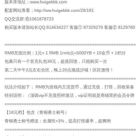
版本库地址：www.huigebbk.com
配套网站查看；http://ww.huigebbk.com/28/181
QQ交流群:⑥1061878723
购买版本请加站长QQ:814634227 客服① 87329279 客服② 8129780
=====================================================
RMB充值比例：1元= 1 RMB 1rmb点=5000YB + 10金币 + 1积分
包裹只有一个首充礼包38元，超值回馈，只能购买一次
第二天中午2点左右合区，晚上20点激战沙城！区区激情！
======================================================
玩法介绍如下： RMB为游戏内主流货币，通过充值，打怪，回收装备
特别说明：（顶级vip不充值照样激活，vip证明就是商铺里的会员令
======================================================
【18元档】包含（青铜勇士称号）
青铜勇士称号赠送：全属性+3%，提高打怪爆率，超爽哟
======================================================