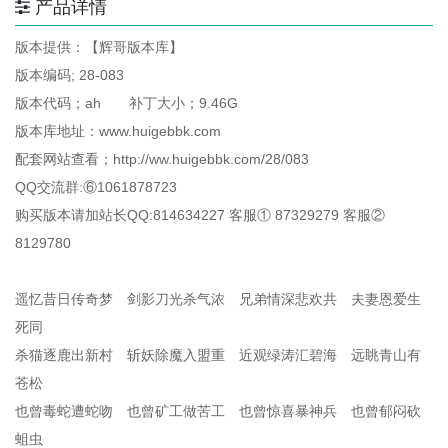
产品详情
版本提供：【辉哥版本库】
版本编码; 28-083
版本代码；ah 补丁大小；9.46G
版本库地址：www.huigebbk.com
配套网站查看；http://ww.huigebbk.com/28/083
QQ交流群:⑥1061878723
购买版本请加站长QQ:814634227 客服① 87329279 客服②
8129780
遥忆昔日传奇梦 剑影刀光杀气浓 兄弟情深悲欢共 夫妻恩爱生
死同
杀猫逐鹿出新村 斩妖除魔入盟重 近观绿涛汇碧海 远眺青山有
苍松
也曾毒蛇遭蛇吻 也曾矿工做苦工 也曾惊喜暴神兵 也曾郁闷砍
蛆虫