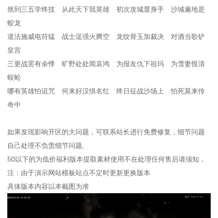
熬到三五学终技 从此天下我英雄 初次攻城显身手 沙城遍地是
蛟龙
道法施威电符猛 战士逞强火腾空 龙纹骨玉加裁决 对酒当歌铲
皇宫
三更战罢有余悸 旷野处处闻哀鸿 为报友仇下祖玛 为雪妻恨清
蜈蚣
哪有英雄怕诅咒 何来好汉惧名红 终日征战沙场上 怕死莫来传
奇中
如果发现影响开区的大问题，可联系站长进行免费修复，细节问题
自己处理不负责细节问题,
50以下的为低价福利版本提取素材使用不在处理任何售后请须知，
注：由于演示网站模板站点不定时更新更换版本
具体版本内容以本截图为准