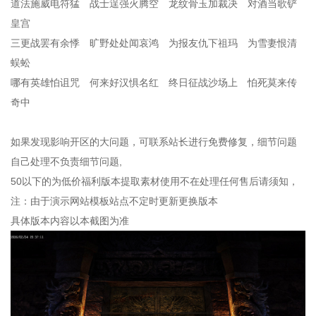
道法施威电符猛 战士逞强火腾空 龙纹骨玉加裁决 对酒当歌铲
皇宫
三更战罢有余悸 旷野处处闻哀鸿 为报友仇下祖玛 为雪妻恨清
蜈蚣
哪有英雄怕诅咒 何来好汉惧名红 终日征战沙场上 怕死莫来传
奇中
如果发现影响开区的大问题，可联系站长进行免费修复，细节问题
自己处理不负责细节问题,
50以下的为低价福利版本提取素材使用不在处理任何售后请须知，
注：由于演示网站模板站点不定时更新更换版本
具体版本内容以本截图为准