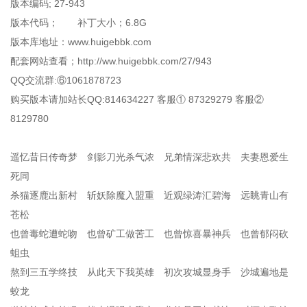
版本编码; 27-943
版本代码； 补丁大小；6.8G
版本库地址：www.huigebbk.com
配套网站查看；http://ww.huigebbk.com/27/943
QQ交流群:⑥1061878723
购买版本请加站长QQ:814634227 客服① 87329279 客服②
8129780
遥忆昔日传奇梦 剑影刀光杀气浓 兄弟情深悲欢共 夫妻恩爱生
死同
杀猫逐鹿出新村 斩妖除魔入盟重 近观绿涛汇碧海 远眺青山有
苍松
也曾毒蛇遭蛇吻 也曾矿工做苦工 也曾惊喜暴神兵 也曾郁闷砍
蛆虫
熬到三五学终技 从此天下我英雄 初次攻城显身手 沙城遍地是
蛟龙