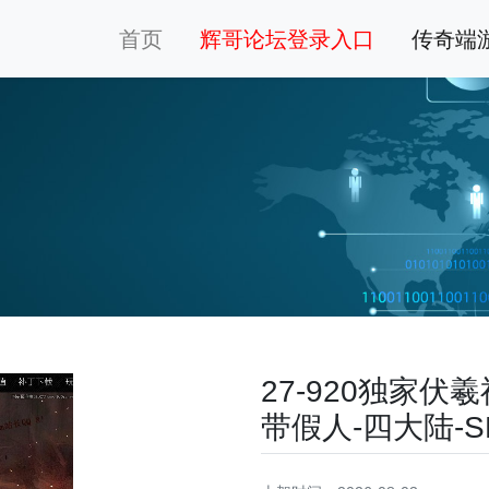
首页
辉哥论坛登录入口
传奇端
27-920独家伏
带假人-四大陆-S