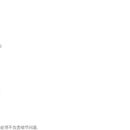
0
同
松
虫
龙
宫
蚣
中
处理不负责细节问题,