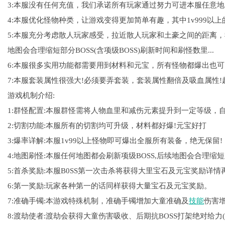
3:本服没有任何充值，我们承诺所有玩家通过努力可进本服任意地图
4:本服优化怪物种类，让游戏变得更加简单有趣，其中1v999以
5:本服充分考虑散人玩家感受，拉近散人玩家和土豪之间的距离
地图会合理缩短部分BOSS(含项级BOSS)刷新时间和刷怪数里...
6:本服很多实用功能都需要用到材料和元宝，所有怪物都爆出也可
7:本服套装属性很强大!必须要弄套装，套装属性翻倍及吸血属性
游戏机制介绍:
1:群怪配置:本服群怪需将人物血里和减伤元素提升到一定等级，自
2:切割功能:本服所有的切割均可升级，材料都好爆!元宝好打
3:爆率详解:本服1v99以上怪物即可爆出全服所有装备，绝无保留!
4:地图刷怪:本服任何地图都会刷新项级BOSS,后续地图会合理缩
5:首杀奖励:本服B0SS第一次击杀将获得大里宝石及元宝奖励详情
6:第一奖励:玩家各种第一的话同样获得大量宝石及元宝奖励。
7:准确手镯:本游戏特殊机制，准确手镯增加大童准确及
技能
伤害
8:渡劫使者:渡劫会获得大童伤害吸收、后期抗BOSS打架绝对给力