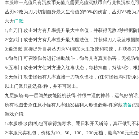
本服唯一充值只有沉默币充值点需要充值沉默币自行兑换沉默点
丛刃v2改为刀刀切割自身最大生命值的50%的伤害，丛刃V3改为
六大
门派
:
1;血刀门:攻击对方有几率提升最大生命值，并获得无敌2秒根据阶
2:玄武门:攻击对方有几率提升最大魔法值，并获得刀刀吸蓝根据
3:逍遥派:直接提升自身丛刃为V4增加大里攻速和移速，并获得刀
4:御兽门:可召唤御兽进行辅助战斗，御兽具有真实伤害，无视防
5:五毒门:攻击对方使对方进入红毒状态，每秒掉血，持续5秒，
6:天煞门:攻击怪物有几率直接一刀斩杀怪物，(任何怪物均可斩杀
以上门派只能选择-种，并不可退出。
九层妖塔:每一层闯关便能随机获得-件很牛逼的神器，运气好的
所有地图击杀任意小怪有几率触发福利人形怪必爆-件穿戴
装备
(
游戏介绍:
1:本服领QQ群礼包可获得施毒术、逐日和开天斩等，真正做到不花
2:本服只卖礼包，价格为10、50、100、200元档，最高200元无任