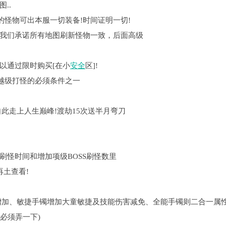
..
上的怪物可出本服一切装备!时间证明一切!
，我们承诺所有地图刷新怪物一致，后面高级
以通过限时购买[在小
安全
区]!
!越级打怪的必须条件之一
此走上人生巅峰!渡劫15次送半月弯刀
短刷怪时间和增加项级BOSS刷怪数里
再土查看!
增加、敏捷手镯增加大童敏捷及技能伤害减免、全能手镯则二合一属
(必须弄一下)