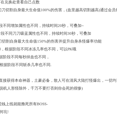
可在兑换处查看自己点数
刀刀切割自身最大生命值100%的伤害，(血里越高切割越高)通过会
段不同增加属性也不同，持续时间20秒，可叠加~
阶段不同刀刀吸蓝属性也不同，持续时间30秒，可叠加
刀切割自身最大生命值150%的伤害并提升自身杀怪爆率功能
御，根据阶段不同冰冻几率也不同，可以PK哦
根据阶段不同每秒掉血也不同，
)根据阶段不同斩杀几率也不同.
话直接获得本命神器，土豪必备，散人可在清风大陆打怪爆出，一切均
防脱机人形怪除外，千万不要打否则你会死的很惨)
钱上线就能撸死所有BOSS-
何坑!