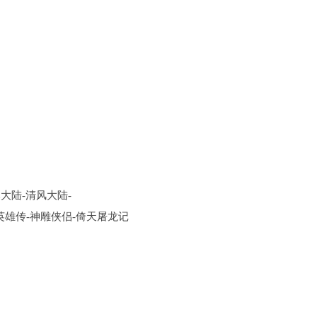
大陆-清风大陆-
英雄传-神雕侠侣-倚天屠龙记