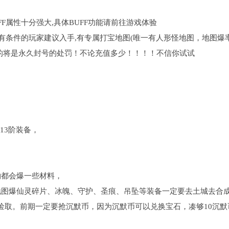
UFF属性十分强大,具体BUFF功能请前往游戏体验
,有条件的玩家建议入手,有专属打宝地图(唯一有人形怪地图，地图爆
的将是永久封号的处罚！不论充值多少！！！！不信你试试
13阶装备，
物都会爆一些材料，
地图爆仙灵碎片、冰魄、守护、圣痕、吊坠等装备一定要去土城去合
以捡取。前期一定要抢沉默币，因为沉默币可以兑换宝石，凑够10沉