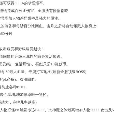
链可获得300%的杀怪爆率。
.对怪物造成百分比伤害、全服所有怪物都吃
殊称号增加人物杀怪爆率及强大的属性。
倍数的装备和每秒百分比回血。击杀之后将自动佩戴人物身上!
60分钟
高攻击速度和游戏速度越快！
充值回馈处升级三属性的隐身复活传送。
无畏(唯一复活属性)、捐献只需10沉默币。
物1%最大血量、专属打宝地图(刷新全服顶级BOSS)
pk必备)、衣服回血。
止各种BUFF.
素属性暴增,增加爆率唯一途径。
距越大，麻痹几率越高)
人物打怪PK触发冰冻BUFF、大神魔之体最高增加人物50000攻击及5