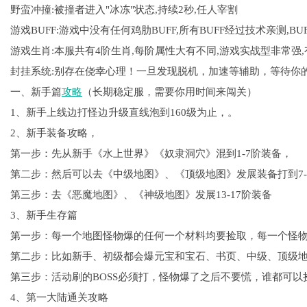
野蛮冲撞:被撞者进入"冰冻"状态,持续2秒,任人宰割
游戏BUFF:游戏中没有任何鸡肋BUFF,所有BUFF经过技术亲测,B
游戏生肖:本服共有4阶生肖,每阶属性大有不同,游戏实战型非常强
封挂系统:别存在侥幸心理！一旦发现脱机，加速等辅助，等待你
一、新手篇
攻略
（长期稳定服，需要你用时间来闯关）
1、新手上线边打怪边升级直线泡到160级为止，。
2、新手装备攻略，
第一步：先从新手《水上世界》《奴隶洞穴》混到1-7阶装备，
第二步：然后可以去《中级地图》、《顶级地图》发展装备打到7-
第三步：去《恶魔地图》、《神级地图》发展13-17阶装备
3、新手生存篇
第一步：每一个地图怪物爆的任何一个材料均要捡取，每一个怪
第二步：比如新手、初级都会爆元宝和宝石、书页、中级、顶级
第三步：活动刷的BOSS必须打，怪物爆了之后不要慌，谁都可
4、第一大陆通关攻略