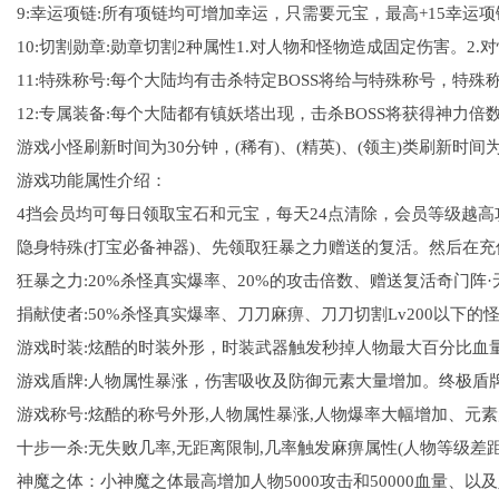
9:幸运项链:所有项链均可增加幸运，只需要元宝，最高+15幸运项
10:切割勋章:勋章切割2种属性1.对人物和怪物造成固定伤害。2
11:特殊称号:每个大陆均有击杀特定BOSS将给与特殊称号，特
12:专属装备:每个大陆都有镇妖塔出现，击杀BOSS将获得神力
游戏小怪刷新时间为30分钟，(稀有)、(精英)、(领主)类刷新时间为
游戏功能属性介绍：
4挡会员均可每日领取宝石和元宝，每天24点清除，会员等级越
隐身特殊(打宝必备神器)、先领取狂暴之力赠送的复活。然后在
狂暴之力:20%杀怪真实爆率、20%的攻击倍数、赠送复活奇门阵·
捐献使者:50%杀怪真实爆率、刀刀麻痹、刀刀切割Lv200以下的怪
游戏时装:炫酷的时装外形，时装武器触发秒掉人物最大百分比血量(
游戏盾牌:人物属性暴涨，伤害吸收及防御元素大量增加。终极盾牌防
游戏称号:炫酷的称号外形,人物属性暴涨,人物爆率大幅增加、元
十步一杀:无失败几率,无距离限制,几率触发麻痹属性(人物等级差
神魔之体：小神魔之体最高增加人物5000攻击和50000血量、以及