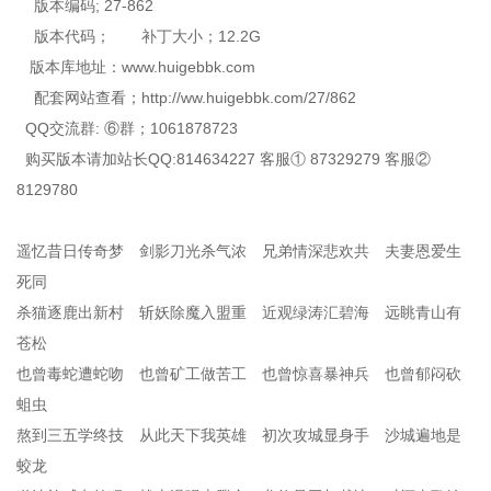
版本编码; 27-862
版本代码； 补丁大小；12.2G
版本库地址：www.huigebbk.com
配套网站查看；http://ww.huigebbk.com/27/862
QQ交流群: ⑥群；1061878723
购买版本请加站长QQ:814634227 客服① 87329279 客服②
8129780
遥忆昔日传奇梦 剑影刀光杀气浓 兄弟情深悲欢共 夫妻恩爱生
死同
杀猫逐鹿出新村 斩妖除魔入盟重 近观绿涛汇碧海 远眺青山有
苍松
也曾毒蛇遭蛇吻 也曾矿工做苦工 也曾惊喜暴神兵 也曾郁闷砍
蛆虫
熬到三五学终技 从此天下我英雄 初次攻城显身手 沙城遍地是
蛟龙