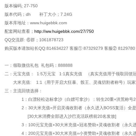
版本编码; 27-750
版本代码；dh 补丁大小；7.24G
版本库地址：www.huigebbk.com
配套网站查看；
http://ww.huigebbk.com/27/750
QQ交流群: ⑥群；1061878723
购买版本请加站长QQ:814634227 客服① 87329279 客服② 8129780
一：领取微信礼包 礼包码：888888
二：元宝充值： 1:5万元宝 1:1真实充值 （真实充值用于领取回馈
大米充值: 1:1（用于开启大狂暴、骰王、灵魂切割者称号）
三：主流回馈选择：
1：白漂轻松达标拿沙（白嫖可拿沙）：转生20重+洪荒称号20重+人物
2：30大米充值=开启灵魂收割者（永久进入BOSS复活）全是B
[30大米消费全部进入沙巴克活跃榜前20名发放]
3：100元宝充值+30大米充值=冠名赞助+灵魂收割者（永久进入BO
4：200元宝充值+30大米充值=小资赞助+灵魂收割者（永久进入BO