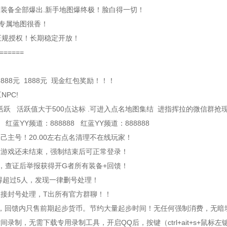
服所有装备全部爆出.新手地图爆终极！脸白得一切！
殊专属地图很香！
！正规授权！长期稳定开放！
======
888元 1888元 现金红包奖励！！！
PC!
扣活跃 活跃值大于500点达标 .可进入点名地图集结 进指挥拉的微信群
 红蓝YY频道：888888 红蓝YY频道：888888
主号！20.00左右点名清理不在线玩家！
本游戏还未结束，强制结束后可正常登录！
，查证后举报获得开G者所有装备+回馈！
得超过5人，发现一律删号处理！
接封号处理，T出所有官方群聊！！
币，回馈内只售前期起步货币。节约大量起步时间！无任何强制消费，无暗
制，无需下载专用录制工具，开启QQ后，按键（ctrl+ait+s+鼠标左