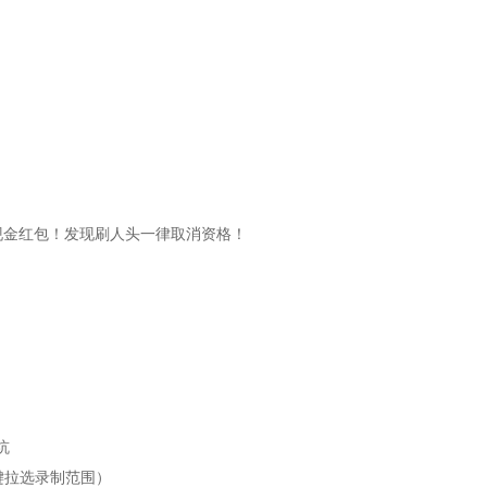
抢现金红包！发现刷人头一律取消资格！
坑
键拉选录制范围）