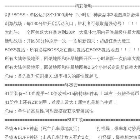
============================精彩活动===================
剑甲BOSS：单区达到3个1000满号 2小时后 神豪副本3地图刷新必
刺激战场：每130分钟开启活动入口，胜利者可领取超强称号！！！！
大乱斗: 全区掉落大狂暴达到28次 大乱斗地图内召唤超级狂暴大
活动战场：开区30分钟刷新一次 一次刷新四只：超级狂暴大魔王
BOSS复活：所有必爆BOSS死亡自动复活在BOSS复活地图！！！！
所有大陆等级地图，回馈地图和狂暴地图开区一小时刷新一次倍率大
所有大陆等级地图，回馈地图和狂暴地图每2.5个小时必定刷新倍率大
总结：首先提升切割相关.爆率相关的能快速起飞
========================终极套========================
41阶装备+4.0血魔手+4.0倍攻戒+15阶特殊6件套 土城右上分解圣镜
41阶往上还有2套剑甲，难度非常大！属性也是相当牛逼！
总结：单件超高属性.可对应搭配获取套装属性
=========================BUFF装======================
圣镜★BUFF神盔（死亡几率原地复活） 打怪爆，爆率相对较
圣镜★BUFF神链（击杀几率让敌人死亡2次） 打怪爆，爆率相对较