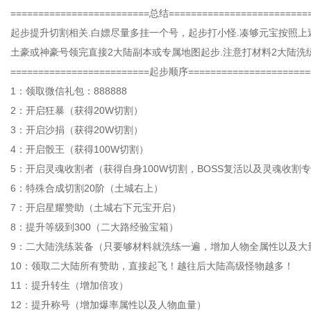
=========================总结=========================
起步提升切割相关.白嫖尽量多挂一个号，起步打小怪.凑够元宝按照上
土豪或神豪号领完直接2大陆副本或专属地图起步.注意打材料2大陆洗练
=========================起步顺序======================
1：领取微信礼包：888888
2：开启狂暴（获得20W切割）
3：开启沙捐（获得20W切割）
4：开启骰王（获得100W切割）
5：开启灵魂收割者（获得自身100W切割，BOSS复活以及灵魂收割专
6：特殊合成切割20阶（土城右上）
7：开启星耀赞助（土城右下元宝开启）
8：提升等级到300（二大路经验宝箱）
9：二大陆洗练装备（只要够材料就洗练一遍，增加人物全属性以及大
10：领取二大陆所有赞助，直接起飞！越往后大陆高级怪物越多！
11：提升转生（增加倍攻）
12：提升称号（增加爆率属性以及人物血量）