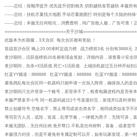
------总结：按顺序提升.优先提升切割相关.切割越快发育越快.本
------总结：挂机尽量找大地图.手动尽量跑图打.特别是每个大陆的特
------总结：本服无任何暗坑，消费透明，纯广告散人服，广告可查
=========================关于沙城======================
此版本为长期服，3天合区 每次合区都有奖励.！
首战首沙合区 晚上20:00准时定战力榜 战力榜前3名 分别有3888元 2
拿沙期间，活跃值榜前20名都有现金奖励，详细内容，请查看小安全区N
拿沙期间，击杀+3活跃值.死亡+1活跃值. 土城挂机超过五分钟开始
红蓝YY频道：888888 红蓝YY频道：888888 红蓝YY频道：888888
避免捣乱每次合区同一机器码只能申请一次加入阵营，确保加入的是自己
拿沙期间只允许登录一个账号，若登录不了，检查电脑进程内是否有
本服严禁多开小号.同一机器码超过2个号直接封完，发现开G及时录制
禁止创建符号.空格名字，禁止辱骂或攻击类名字，相同或类似名字不
辱骂官方人员，诋毁，造谣，乱带节奏，一律视为黑子，无情可讲，直
本服无团队，无任何比例.免开尊口.不私卖任何材料，装备，或者货
本服强力封挂，但是不避免有专属定制可以开，如有玩家发现，第一时间录