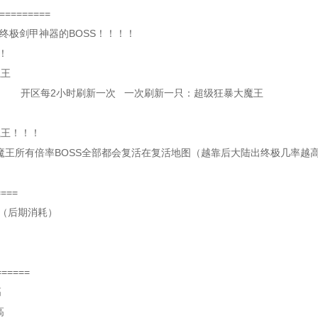
=========
爆终极剑甲神器的BOSS！！！！
！
魔王
 开区每2小时刷新一次 一次刷新一只：超级狂暴大魔王
！
魔王！！！
魔王所有倍率BOSS全部都会复活在复活地图（越靠后大陆出终极几率越
====
币（后期消耗）
======
高
高