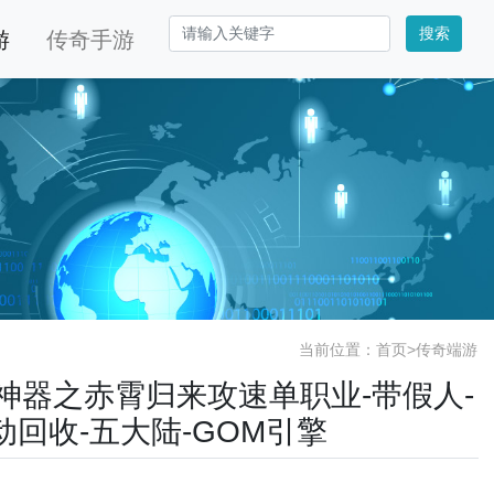
搜索
游
传奇手游
当前位置：
首页
>
传奇端游
轩辕神器之赤霄归来攻速单职业-带假人-
自动回收-五大陆-GOM引擎