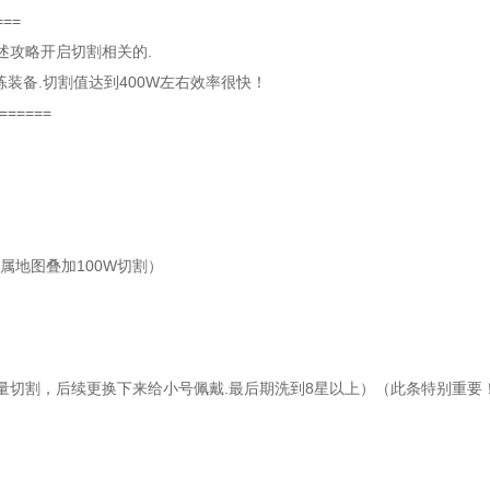
===
述攻略开启切割相关的.
装备.切割值达到400W左右效率很快！
======
属地图叠加100W切割）
量切割，后续更换下来给小号佩戴.最后期洗到8星以上）（此条特别重要