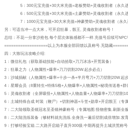
5：300元宝充值+30大米充值=老板赞助+灵魂收割者（永久进入BO
6：500元宝充值+30大米充值=土豪赞助+灵魂收割者（永久进入BO
7：1000元宝充值+30大米充值=神豪赞助+灵魂收割者（永久进入BO
另：可适当冲一点大米，可开启狂暴，骰王, 灵魂收割者称号！
总结：不花一分拿沙抢包.每个层次体验感都不一样.充值号后续可NPC
===================以上为本服全部回馈以及称号.无隐藏========
四：大致玩法攻略介绍:
1：微信礼包（获取基础技能+自动拾取+刀刀冰冻+开荒装备）
2：狂暴之力（人物属性+爆率+刀刀切割20W.起步必点）
3：沙城捐献（人物属性+爆率+十步一杀+半月弯刀+刀刀切割20W.起
4：星耀会员（8重转生+特殊5格+人物爆率+人物属性+秘境传送卷+群
5：灵魂收割者（全屏吸怪+人物属性+人物血量+人物爆率+刀刀切割10
6：土城特殊合成 时装（鞭尸）+切割神器+斗笠+勋章+开启骰王（专属
7：二大陆领取圣镜冠名至圣镜神豪称号（专属地图.怪物密集.刷新全服
8：二大陆洗练装备（够材料就先洗练.全身洗一遍后切割成倍增加.发育
9：打够经验宝箱.二大路开启箱子直升300级.中期再提升土城洪荒称号