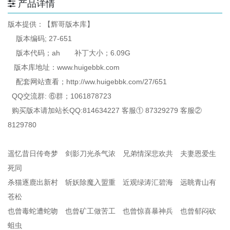
产品详情
版本提供：【辉哥版本库】
版本编码; 27-651
版本代码；ah 补丁大小；6.09G
版本库地址：www.huigebbk.com
配套网站查看；http://ww.huigebbk.com/27/651
QQ交流群: ⑥群；1061878723
购买版本请加站长QQ:814634227 客服① 87329279 客服②
8129780
遥忆昔日传奇梦 剑影刀光杀气浓 兄弟情深悲欢共 夫妻恩爱生
死同
杀猫逐鹿出新村 斩妖除魔入盟重 近观绿涛汇碧海 远眺青山有
苍松
也曾毒蛇遭蛇吻 也曾矿工做苦工 也曾惊喜暴神兵 也曾郁闷砍
蛆虫