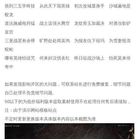
熬到三五学终技 从此天下我英雄 初次攻城显身手 沙城遍地是
蛟龙
道法施威电符猛 战士逞强火腾空 龙纹骨玉加裁决 对酒当歌铲
皇宫
三更战罢有余悸 旷野处处闻哀鸿 为报友仇下祖玛 为雪妻恨清
蜈蚣
哪有英雄怕诅咒 何来好汉惧名红 终日征战沙场上 怕死莫来传
奇中
如果发现影响开区的大问题，可联系站长进行免费修复，细节问题
自己处理不负责细节问题,
50以下的为低价福利版本提取素材使用不在处理任何售后请须知，
注：由于演示网站模板站点
不定时更新更换版本具体版本内容以本截图为准