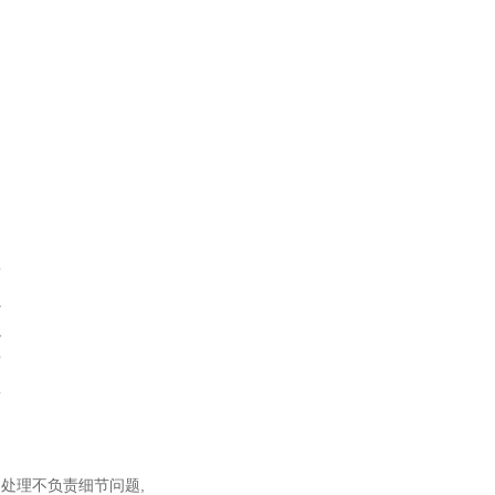
同
松
虫
龙
宫
蚣
中
处理不负责细节问题,