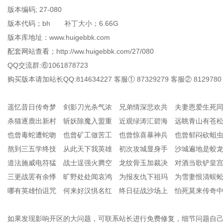
版本编码; 27-080
版本代码；bh 补丁大小；6.66G
版本库地址：www.huigebbk.com
配套网站查看；http://ww.huigebbk.com/27/080
QQ交流群:⑥1061878723
购买版本请加站长QQ:814634227 客服① 87329279 客服② 8129780
遥忆昔日传奇梦 剑影刀光杀气浓 兄弟情深悲欢共 夫妻恩爱生死
杀猫逐鹿出新村 斩妖除魔入盟重 近观绿涛汇碧海 远眺青山有苍
也曾毒蛇遭蛇吻 也曾矿工做苦工 也曾惊喜暴神兵 也曾郁闷砍蛆
熬到三五学终技 从此天下我英雄 初次攻城显身手 沙城遍地是蛟
道法施威电符猛 战士逞强火腾空 龙纹骨玉加裁决 对酒当歌铲皇
三更战罢有余悸 旷野处处闻哀鸿 为报友仇下祖玛 为雪妻恨清蜈
哪有英雄怕诅咒 何来好汉惧名红 终日征战沙场上 怕死莫来传奇
如果发现影响开区的大问题，可联系站长进行免费修复，细节问题自己