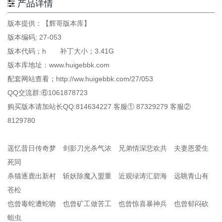
产品详情
版本提供：【辉哥版本库】
版本编码; 27-053
版本代码；h 补丁大小；3.41G
版本库地址：www.huigebbk.com
配套网站查看；http://ww.huigebbk.com/27/053
QQ交流群:⑥1061878723
购买版本请加站长QQ:814634227 客服① 87329279 客服②
8129780
遥忆昔日传奇梦 剑影刀光杀气浓 兄弟情深悲欢共 夫妻恩爱生
死同
杀猫逐鹿出新村 斩妖除魔入盟重 近观绿涛汇碧海 远眺青山有
苍松
也曾毒蛇遭蛇吻 也曾矿工做苦工 也曾惊喜暴神兵 也曾郁闷砍
蛆虫