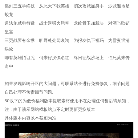
熬到三五学终技 从此天下我英雄 初次攻城显身手 沙城遍地是
蛟龙
道法施威电符猛 战士逞强火腾空 龙纹骨玉加裁决 对酒当歌铲
皇宫
三更战罢有余悸 旷野处处闻哀鸿 为报友仇下祖玛 为雪妻恨清
蜈蚣
哪有英雄怕诅咒 何来好汉惧名红 终日征战沙场上 怕死莫来传
奇中
如果发现影响开区的大问题，可联系站长进行免费修复，细节问题
自己处理不负责细节问题,
50以下的为低价福利版本提取素材使用不在处理任何售后请须知，
注：由于演示网站模板站点不定时更新更换版本
具体版本内容以本截图为准