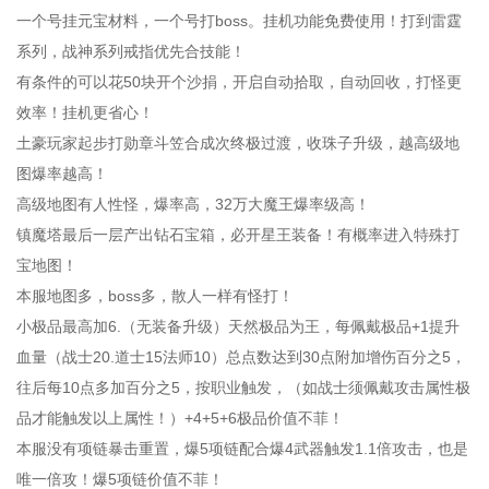
一个号挂元宝材料，一个号打boss。挂机功能免费使用！打到雷霆
系列，战神系列戒指优先合技能！
有条件的可以花50块开个沙捐，开启自动拾取，自动回收，打怪更
效率！挂机更省心！
土豪玩家起步打勋章斗笠合成次终极过渡，收珠子升级，越高级地
图爆率越高！
高级地图有人性怪，爆率高，32万大魔王爆率级高！
镇魔塔最后一层产出钻石宝箱，必开星王装备！有概率进入特殊打
宝地图！
本服地图多，boss多，散人一样有怪打！
小极品最高加6.（无装备升级）天然极品为王，每佩戴极品+1提升
血量（战士20.道士15法师10）总点数达到30点附加增伤百分之5，
往后每10点多加百分之5，按职业触发，（如战士须佩戴攻击属性极
品才能触发以上属性！）+4+5+6极品价值不菲！
本服没有项链暴击重置，爆5项链配合爆4武器触发1.1倍攻击，也是
唯一倍攻！爆5项链价值不菲！