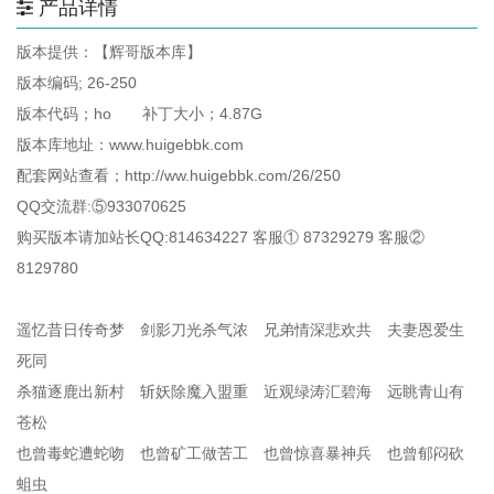
产品详情
版本提供：【辉哥版本库】
版本编码; 26-250
版本代码；ho 补丁大小；4.87G
版本库地址：www.huigebbk.com
配套网站查看；http://ww.huigebbk.com/26/250
QQ交流群:⑤933070625
购买版本请加站长QQ:814634227 客服① 87329279 客服②
8129780
遥忆昔日传奇梦 剑影刀光杀气浓 兄弟情深悲欢共 夫妻恩爱生
死同
杀猫逐鹿出新村 斩妖除魔入盟重 近观绿涛汇碧海 远眺青山有
苍松
也曾毒蛇遭蛇吻 也曾矿工做苦工 也曾惊喜暴神兵 也曾郁闷砍
蛆虫