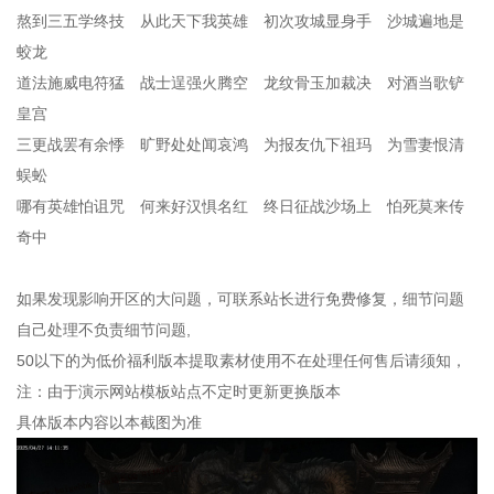
熬到三五学终技 从此天下我英雄 初次攻城显身手 沙城遍地是
蛟龙
道法施威电符猛 战士逞强火腾空 龙纹骨玉加裁决 对酒当歌铲
皇宫
三更战罢有余悸 旷野处处闻哀鸿 为报友仇下祖玛 为雪妻恨清
蜈蚣
哪有英雄怕诅咒 何来好汉惧名红 终日征战沙场上 怕死莫来传
奇中
如果发现影响开区的大问题，可联系站长进行免费修复，细节问题
自己处理不负责细节问题,
50以下的为低价福利版本提取素材使用不在处理任何售后请须知，
注：由于演示网站模板站点不定时更新更换版本
具体版本内容以本截图为准