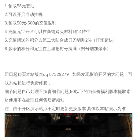
1.领取58元赞助
2.可以开启自动挂机
3.领取50元-500的充值返利
4.充值元宝开区可以在商铺购买材料到14转生
5.充值赠送的积分去第二大陆合成刀刀切割2%（打怪超快）
6.多余的积分和元宝在土城把封号搞满（封号增加爆率）
即日起购买本站版本qq 87329279 如果发现影响开区的大问题，可
联系站长进行免费修复，
细节问题自己处理不负责细节问题,50以下的为低价福利版本提取素
材使用不在处理任何售后请须知
注：由于开区演示站点不定时更新更换版本 具体以本帖演示为准