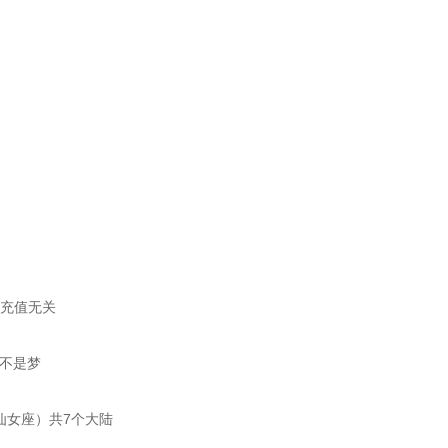
与充值无关
砍不是梦
仙女座）共7个大陆