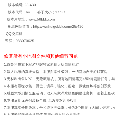
版本编码; 25-430
版本代码；ho 补丁大小；17.9G
版本库地址：www.58bbk.com
配套网站查看；http://ww.huigebbk.com/25/430
QQ交流群:
五群；933070625
修复所有小地图文件和其他细节问题
1.辉哥科技旗下端游品牌独家原创大型剧情端游
2.散人玩家的真正天堂，本服探索性极强，一切都源自于游戏获得
3.无材料出售NPC，无隐藏暗坑，所有地图都需完成独特剧情任务，
4.本服有吞噬收集，爵位，境界，强化，鉴定，藏魂修炼等独创系统
5.独创大型剧情全服活动，散人玩家浑水摸鱼的最佳良机，追着土豪
6.本服后期无任何装备合成!!若发现欢迎举报!!
7.本服真实长期版本，合区绝不关爆率，分为3个世界（人间，银河，
8.本服游戏账号非常保值,游戏内有自助交易系统