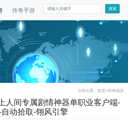
搜索
游
传奇手游
当前位置：
首页
>
传奇端游
版天上人间专属剧情神器单职业客户端-
-自动拾取-翎风引擎