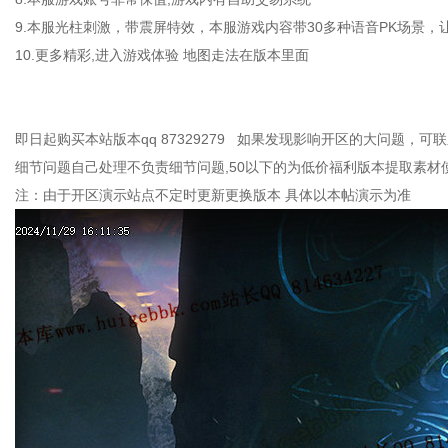
9.本服光柱刺激，带震屏特效，本服游戏内容带30多种语音PK场景，
10.更多精彩,进入游戏体验 地图走法在版本里面
即日起购买本站版本qq 87329279 如果发现影响开区的大问题，
细节问题自己处理不负责细节问题,50以下的为低价福利版本提取素材
注：由于开区演示站点不定时更新更换版本 具体以本帖演示为准