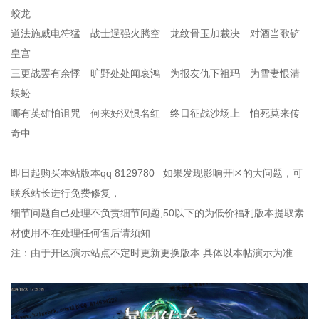
蛟龙
道法施威电符猛 战士逞强火腾空 龙纹骨玉加裁决 对酒当歌铲
皇宫
三更战罢有余悸 旷野处处闻哀鸿 为报友仇下祖玛 为雪妻恨清
蜈蚣
哪有英雄怕诅咒 何来好汉惧名红 终日征战沙场上 怕死莫来传
奇中
即日起购买本站版本qq 8129780 如果发现影响开区的大问题，可
联系站长进行免费修复，
细节问题自己处理不负责细节问题,50以下的为低价福利版本提取素
材使用不在处理任何售后请须知
注：由于开区演示站点不定时更新更换版本 具体以本帖演示为准