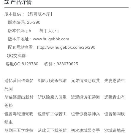
产品详情
版本提供：【辉哥版本库】
版本编码; 25-290
版本代码；h 补丁大小；
版本库地址：www.huigebbk.com
配套网站查看；http://ww.huigebbk.com/25/290
QQ交流群:
客服QQ:8129780 ⑤群：933070625
遥忆昔日传奇梦 剑影刀光杀气浓 兄弟情深悲欢共 夫妻恩爱生
死同
杀猫逐鹿出新村 斩妖除魔入盟重 近观绿涛汇碧海 远眺青山有
苍松
也曾毒蛇遭蛇吻 也曾矿工做苦工 也曾惊喜暴神兵 也曾郁闷砍
蛆虫
熬到三五学终技 从此天下我英雄 初次攻城显身手 沙城遍地是