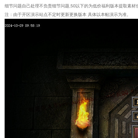
细节问题自己处理不负责细节问题,50以下的为低价福利版本提取素材
注：由于开区演示站点不定时更新更换版本 具体以本帖演示为准。