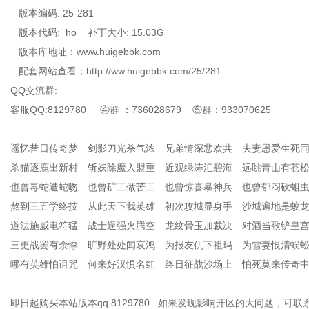
版本编码: 25-281
版本代码: ho 补丁大小: 15.03G
版本库地址：www.huigebbk.com
配套网站查看；http://ww.huigebbk.com/25/281
QQ交流群:
客服QQ:8129780 ④群 ：736028679 ⑤群：933070625
遥忆昔日传奇梦 剑影刀光杀气浓 兄弟情深悲欢共 夫妻恩爱生死
杀猫逐鹿出新村 斩妖除魔入盟重 近观绿涛汇碧海 远眺青山有苍
也曾毒蛇遭蛇吻 也曾矿工做苦工 也曾惊喜暴神兵 也曾郁闷砍蛆
熬到三五学终技 从此天下我英雄 初次攻城显身手 沙城遍地是蛟
道法施威电符猛 战士逞强火腾空 龙纹骨玉加裁决 对酒当歌铲皇
三更战罢有余悸 旷野处处闻哀鸿 为报友仇下祖玛 为雪妻恨清蜈
哪有英雄怕诅咒 何来好汉惧名红 终日征战沙场上 怕死莫来传奇
即日起购买本站版本qq 8129780 如果发现影响开区的大问题，可