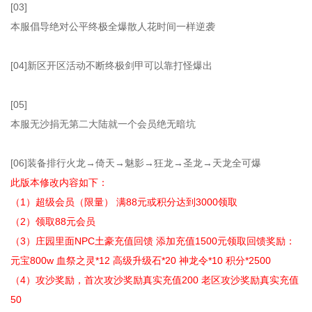
[03]
本服倡导绝对公平终极全爆散人花时间一样逆袭
[04]新区开区活动不断终极剑甲可以靠打怪爆出
[05]
本服无沙捐无第二大陆就一个会员绝无暗坑
[06]装备排行火龙→倚天→魅影→狂龙→圣龙→天龙全可爆
此版本修改内容如下：
（1）超级会员（限量） 满88元或积分达到3000领取
（2）领取88元会员
（3）庄园里面NPC土豪充值回馈 添加充值1500元领取回馈奖励：
元宝800w 血祭之灵*12 高级升级石*20 神龙令*10 积分*2500
（4）攻沙奖励，首次攻沙奖励真实充值200 老区攻沙奖励真实充值
50