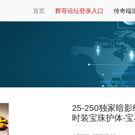
首页
辉哥论坛登录入口
传奇端
25-250独家
时装宝珠护体-宝