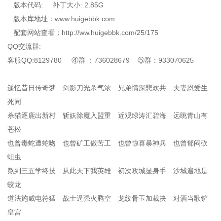
版本代码: 补丁大小: 2.85G
版本库地址：www.huigebbk.com
配套网站查看；http://ww.huigebbk.com/25/175
QQ交流群:
客服QQ:8129780 ④群 ：736028679 ⑤群：933070625
遥忆昔日传奇梦 剑影刀光杀气浓 兄弟情深悲欢共 夫妻恩爱生
死同
杀猫逐鹿出新村 斩妖除魔入盟重 近观绿涛汇碧海 远眺青山有
苍松
也曾毒蛇遭蛇吻 也曾矿工做苦工 也曾惊喜暴神兵 也曾郁闷砍
蛆虫
熬到三五学终技 从此天下我英雄 初次攻城显身手 沙城遍地是
蛟龙
道法施威电符猛 战士逞强火腾空 龙纹骨玉加裁决 对酒当歌铲
皇宫