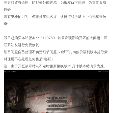
三更战罢有余悸 旷野处处闻哀鸿 为报友仇下祖玛 为雪妻恨清
蜈蚣
哪有英雄怕诅咒 何来好汉惧名红 终日征战沙场上 怕死莫来传
奇中
即日起购买本站版本qq 8129780 如果发现影响开区的大问题，可
联系站长进行免费修复，
细节问题自己处理不负责细节问题,50以下的为低价福利版本提取素
材使用不在处理任何售后请须知
注：由于开区演示站点不定时更新更换版本 具体以本帖演示为准。