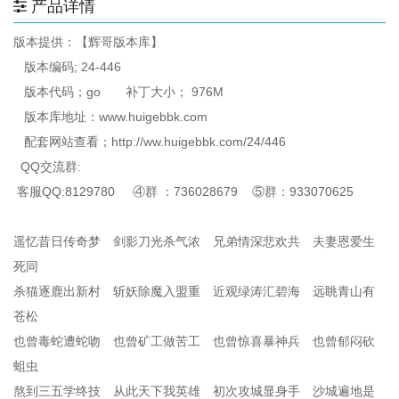
产品详情
版本提供：【辉哥版本库】
版本编码; 24-446
版本代码；go 补丁大小； 976M
版本库地址：www.huigebbk.com
配套网站查看；http://ww.huigebbk.com/24/446
QQ交流群:
客服QQ:8129780 ④群 ：736028679 ⑤群：933070625
遥忆昔日传奇梦 剑影刀光杀气浓 兄弟情深悲欢共 夫妻恩爱生
死同
杀猫逐鹿出新村 斩妖除魔入盟重 近观绿涛汇碧海 远眺青山有
苍松
也曾毒蛇遭蛇吻 也曾矿工做苦工 也曾惊喜暴神兵 也曾郁闷砍
蛆虫
熬到三五学终技 从此天下我英雄 初次攻城显身手 沙城遍地是