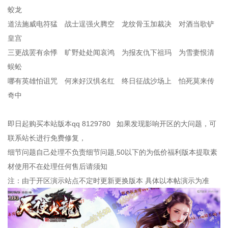
蛟龙
道法施威电符猛 战士逞强火腾空 龙纹骨玉加裁决 对酒当歌铲
皇宫
三更战罢有余悸 旷野处处闻哀鸿 为报友仇下祖玛 为雪妻恨清
蜈蚣
哪有英雄怕诅咒 何来好汉惧名红 终日征战沙场上 怕死莫来传
奇中
即日起购买本站版本qq 8129780 如果发现影响开区的大问题，可
联系站长进行免费修复，
细节问题自己处理不负责细节问题,50以下的为低价福利版本提取素
材使用不在处理任何售后请须知
注：由于开区演示站点不定时更新更换版本 具体以本帖演示为准