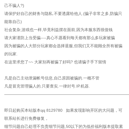
己不骗人?)
请保护好自己的财务与隐私.不要透露给他人.(骗子非常之多,防骗只
能靠自己)
社会复杂,游戏也一样,毕竟利益摆在面前,因为本服东西很值钱
请大家谨防上当受骗----真心不愿看到每天都有那么多玩家被骗
因为被骗的人大部分玩家都会选择退服,但我们又不能顾全所有被骗
的玩家.
在这里求您了~~ 大家别再被骗了好吗? 也请骗子手下留情
凡是自己主动泄漏帐号信息,自己原因被骗的.一概不管
凡是冒充管理骗人的.只要查实.一律封号.IP.机器.
——————————————————————————————
即日起购买本站版本qq 8129780 如果发现影响开区的大问题，可
联系站长进行免费修复，
细节问题自己处理不负责细节问题,50以下的为低价福利版本提取素