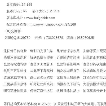
版本编码; 24-168
版本代码；bh 补丁大小； 2.54G
版本库地址：www.huigebbk.com
配套网站查看；http://ww.huigebbk.com/24/168
QQ交流群:
客服QQ:8129780 ④群 ：736028679 ⑤群：933070625
遥忆昔日传奇梦 剑影刀光杀气浓 兄弟情深悲欢共 夫妻恩爱生死
杀猫逐鹿出新村 斩妖除魔入盟重 近观绿涛汇碧海 远眺青山有苍
也曾毒蛇遭蛇吻 也曾矿工做苦工 也曾惊喜暴神兵 也曾郁闷砍蛆
熬到三五学终技 从此天下我英雄 初次攻城显身手 沙城遍地是蛟
道法施威电符猛 战士逞强火腾空 龙纹骨玉加裁决 对酒当歌铲皇
三更战罢有余悸 旷野处处闻哀鸿 为报友仇下祖玛 为雪妻恨清蜈
哪有英雄怕诅咒 何来好汉惧名红 终日征战沙场上 怕死莫来传奇
即日起购买本站版本qq 8129780 如果发现影响开区的大问题，可