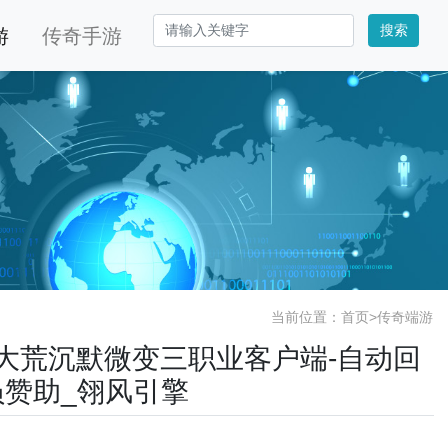
搜索
游
传奇手游
当前位置：
首页
>
传奇端游
大服大荒沉默微变三职业客户端-自动回
员赞助_翎风引擎