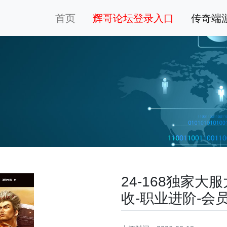
首页
辉哥论坛登录入口
传奇端
24-168独家
收-职业进阶-会